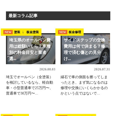
最新コラム記事
埼玉県 板金塗装
塗装
板金修理
NEW
NEW
NEW
埼玉県のオールペン費
サイドステップの交換
用は総額いくら？車種
費用は何で決まる？修
別の料金目安と業者
理で済む傷との見分
選...
け...
2026.08.03
2026.07.31
埼玉でオールペン（全塗装）
縁石で車の側面を擦ってしま
を検討しているなら、軽自動
ったとき、まず気になるのは
車・小型普通車で25万円〜、
修理や交換にいくらかかるの
普通車で30万円〜...
かという点ではないで...