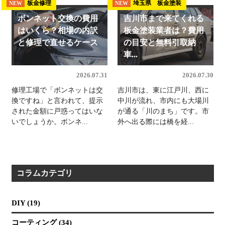
板金修理
埼玉県 板金塗装
NEW
NEW
ボンネット交換の費用
吉川市まで来てくれる
はいくら？相場の内訳
板金塗装業者は？費用
と修理で直せるケース
の目安と無料引取納
車...
2026.07.31
2026.07.30
修理工場で「ボンネットは交
吉川市は、東に江戸川、西に
換ですね」と言われて、提示
中川が流れ、市内にも大場川
された金額に戸惑ってはいな
が通る「川のまち」です。市
いでしょうか。ボンネ...
外へ出る際には橋を経...
コラムカテゴリ
DIY (19)
コーティング (34)