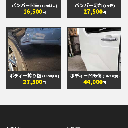
バンパー凹み
バンパー切れ
(10㎝以内)
(1ヶ所)
16,500
27,500
円
円
ボディー擦り傷
ボディー凹み傷
(10㎝以内)
(10㎝以内)
27,500
44,000
円
円