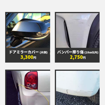
ドアミラーカバー
バンパー擦り傷
(片側)
(10㎝以内)
3,300
2,750
円
円