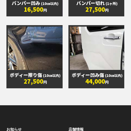
バンパー凹み
バンパー切れ
(10㎝以内)
(1ヶ所)
16,500
27,500
円
円
ボディー擦り傷
ボディー凹み傷
(10㎝以内)
(10㎝以内)
27,500
44,000
円
円
お知らせ
店舗情報