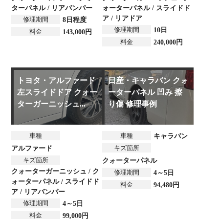
ターパネル / リアバンパー
ォーターパネル / スライドド
ア / リアドア
修理期間
8日程度
修理期間
10日
料金
143,000円
料金
240,000円
トヨタ・アルファード
日産・キャラバン クォ
左スライドドア クォー
ーターパネル 凹み 擦
ターガーニッシュ...
り傷 修理事例
車種
車種
キャラバン
キズ箇所
アルファード
キズ箇所
クォーターパネル
クォーターガーニッシュ / ク
修理期間
4～5日
ォーターパネル / スライドド
料金
94,480円
ア / リアバンパー
修理期間
4～5日
料金
99,000円