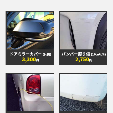
ドアミラーカバー
バンパー擦り傷
(片側)
(10㎝以内)
3,300
2,750
円
円