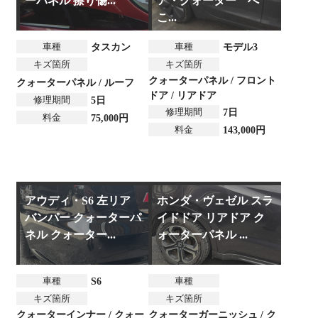
ーパネル 擦り傷...
ア・クォーター へ
こ...
車種
車種
タスカン
モデル3
キズ箇所
キズ箇所
クォーターパネル / フロント
クォーターパネル / ルーフ
ドア / リアドア
修理期間
5日
修理期間
7日
料金
75,000円
料金
143,000円
アウディ・S6 左リア
ホンダ・ヴェゼル スラ
バンパー クォーターパ
イドドア リアドア ク
ネル クォーター...
ォーターパネル ...
車種
車種
S6
キズ箇所
キズ箇所
クォーターインナー / クォー
クォーターガーニッシュ / ク