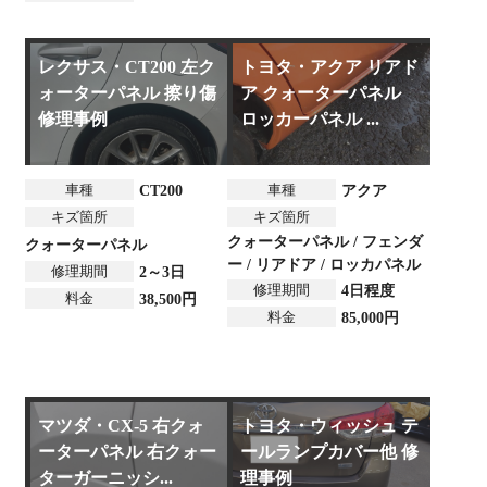
レクサス・CT200 左ク
トヨタ・アクア リアド
ォーターパネル 擦り傷
ア クォーターパネル
修理事例
ロッカーパネル ...
車種
車種
CT200
アクア
キズ箇所
キズ箇所
クォーターパネル / フェンダ
クォーターパネル
ー / リアドア / ロッカパネル
修理期間
2～3日
修理期間
4日程度
料金
38,500円
料金
85,000円
マツダ・CX-5 右クォ
トヨタ・ウィッシュ テ
ーターパネル 右クォー
ールランプカバー他 修
ターガーニッシ...
理事例