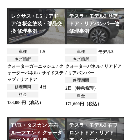
レクサス・LS リアド
テスラ・モデル3 リア
ア他 板金塗装・部品交
ドア・リアバンパー他
換 修理事例
修理事例
車種
車種
LS
モデル3
キズ箇所
キズ箇所
クォーターガーニッシュ / ク
クォーターパネル / リアドア
ォーターパネル / サイドステ
/ リアバンパー
ップ / リアドア
修理期間
修理期間
4日
2日（特急修理）
料金
料金
133,000円（税込）
171,600円（税込）
TVR・タスカン 左右
テスラ・モデル3 右フ
ルーフエンド クォータ
ロントドア・リアド