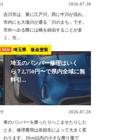
31
2026.07.30
吉川市は、東に江戸川、西に中川が流れ、
市内にも大場川が通る「川のまち」です。
市外へ出る際には橋を経由することが多
く、市...
埼玉県 板金塗装
NEW
埼玉のバンパー修理はいく
ら？2,750円〜で県内全域に無
料引...
29
2026.07.28
車のバンパーを擦ったりへこませたりした
とき、修理費用は依頼先によって大きく変
わります。10cm以内の小さな擦り傷で