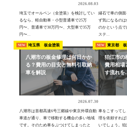
2026.08.03
埼玉でオールペン（全塗装）を検討してい
縁石で車の側面
るなら、軽自動車・小型普通車で25万
ず気になるのは
円〜、普通車で30万円〜、大型車で35万
のかという点で
円〜...
ステ...
埼玉県 板金塗装
東京都 
NEW
NEW
八潮市の板金修理は何日かか
狛江市の
る？費用の目安と無料引取納
費用相場
車を解説
す流れを..
2026.07.30
八潮市は首都高速6号三郷線や東京外環自動
車をこすってし
車道が通り、車で移動する機会の多い地域
理を依頼すれば
です。そのため車をぶつけてしまったと
いでしょう。狛