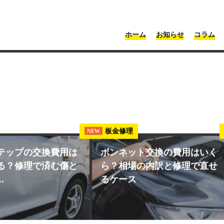
・神奈川 | Moonshot
ホーム
お知らせ
コラム
板金修理
NEW
テップの交換費用は
ボンネット交換の費用はいく
る？修理で済む傷と
ら？相場の内訳と修理で直せ
.
るケース