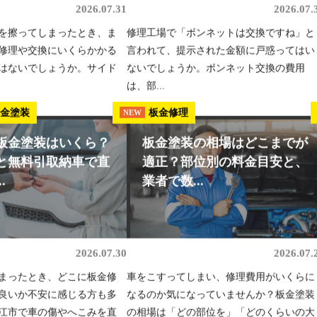
2026.07.31
2026.07.
を擦ってしまったとき、ま
修理工場で「ボンネットは交換ですね」と
修理や交換にいくらかかる
言われて、提示された金額に戸惑ってはい
はないでしょうか。サイド
ないでしょうか。ボンネット交換の費用
は、部...
板金塗装
板金修理
NEW
板金塗装はいくら？
板金塗装の相場はどこまでが
と無料引取納車で直
適正？部位別の料金目安と、
.
業者で数...
2026.07.30
2026.07.
まったとき、どこに板金修
車をこすってしまい、修理費用がいくらに
良いか不安に感じる方も多
なるのか気になっていませんか？板金塗装
江市で車の傷やへこみを直
の相場は「どの部位を」「どのくらいの大