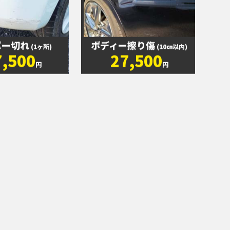
パー切れ
ボディー擦り傷
(1ヶ所)
(10㎝以内)
7,500
27,500
円
円