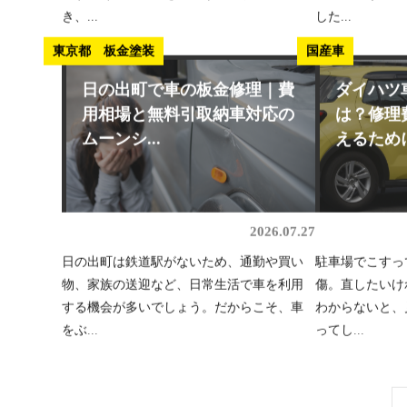
き、...
した...
東京都 板金塗装
国産車
日の出町で車の板金修理｜費
ダイハツ
用相場と無料引取納車対応の
は？修理
ムーンシ...
えるために.
2026.07.27
日の出町は鉄道駅がないため、通勤や買い
駐車場でこすっ
物、家族の送迎など、日常生活で車を利用
傷。直したいけ
する機会が多いでしょう。だからこそ、車
わからないと、
をぶ...
ってし...