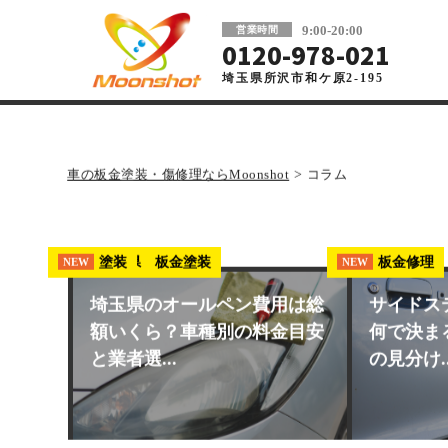
板金塗装と車の傷修理を格安で 東京・埼玉
9:00-20:00
営業時間
0120-978-021
埼玉県所沢市和ケ原2-195
車の板金塗装・傷修理ならMoonshot
>
コラム
埼玉県 板金塗装
塗装
板金修理
NEW
NEW
NEW
埼玉県のオールペン費用は総
サイドス
額いくら？車種別の料金目安
何で決ま
と業者選...
の見分け..