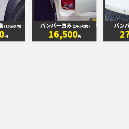
傷
バンパー凹み
バン
(10㎝以内)
(10㎝以内)
0
16,500
2
円
円