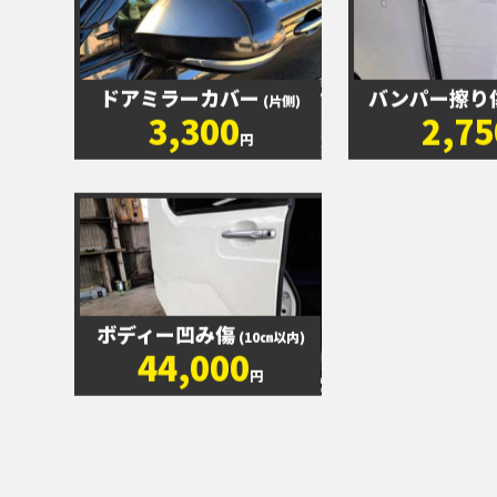
ドアミラーカバー
バンパー擦り
(片側)
3,300
2,75
円
ボディー凹み傷
(10㎝以内)
44,000
円