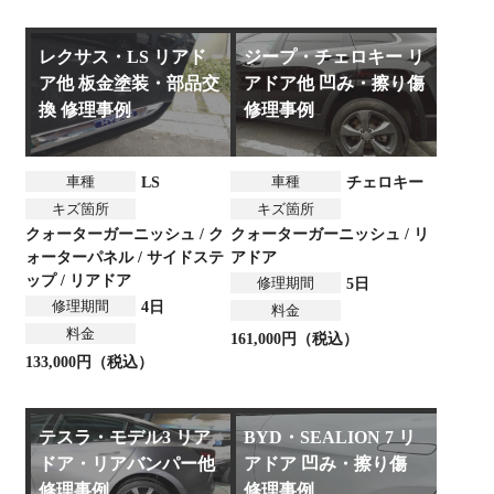
レクサス・LS リアド
ジープ・チェロキー リ
ア他 板金塗装・部品交
アドア他 凹み・擦り傷
換 修理事例
修理事例
車種
車種
LS
チェロキー
キズ箇所
キズ箇所
クォーターガーニッシュ / ク
クォーターガーニッシュ / リ
ォーターパネル / サイドステ
アドア
ップ / リアドア
修理期間
5日
修理期間
4日
料金
料金
161,000円（税込）
133,000円（税込）
テスラ・モデル3 リア
BYD・SEALION 7 リ
ドア・リアバンパー他
アドア 凹み・擦り傷
修理事例
修理事例