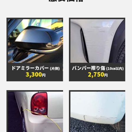
ドアミラーカバー
バンパー擦り傷
(片側)
(10㎝以内)
3,300
2,750
円
円