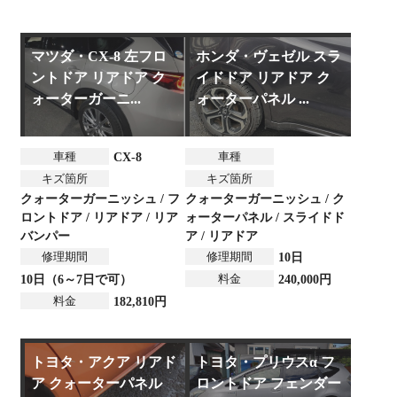
マツダ・CX-8 左フロ
ホンダ・ヴェゼル スラ
ントドア リアドア ク
イドドア リアドア ク
ォーターガーニ...
ォーターパネル ...
車種
車種
CX-8
キズ箇所
キズ箇所
クォーターガーニッシュ / フ
クォーターガーニッシュ / ク
ロントドア / リアドア / リア
ォーターパネル / スライドド
バンパー
ア / リアドア
修理期間
修理期間
10日
料金
10日（6～7日で可）
240,000円
料金
182,810円
トヨタ・アクア リアド
トヨタ・プリウスα フ
ア クォーターパネル
ロントドア フェンダー