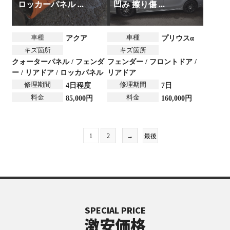
ロッカーパネル ...
凹み 擦り傷 ...
車種
車種
アクア
プリウスα
キズ箇所
キズ箇所
クォーターパネル / フェンダ
フェンダー / フロントドア /
ー / リアドア / ロッカパネル
リアドア
修理期間
修理期間
4日程度
7日
料金
料金
85,000円
160,000円
1
2
→
最後
SPECIAL PRICE
激安価格