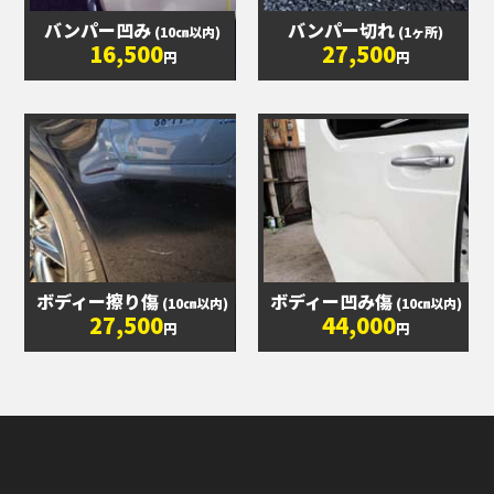
バンパー凹み
バンパー切れ
(10㎝以内)
(1ヶ所)
16,500
27,500
円
円
ボディー擦り傷
ボディー凹み傷
(10㎝以内)
(10㎝以内)
27,500
44,000
円
円