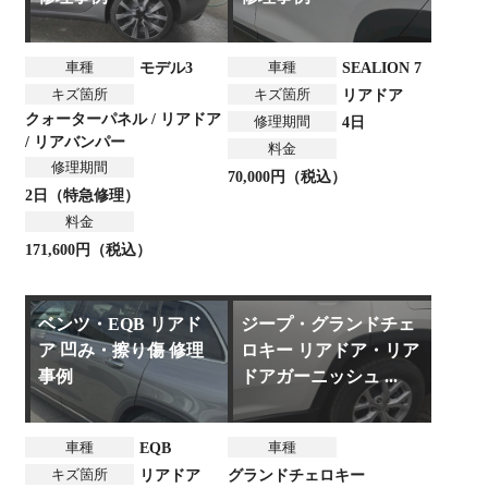
車種
車種
モデル3
SEALION 7
キズ箇所
キズ箇所
リアドア
クォーターパネル / リアドア
修理期間
4日
/ リアバンパー
料金
修理期間
70,000円（税込）
2日（特急修理）
料金
171,600円（税込）
ベンツ・EQB リアド
ジープ・グランドチェ
ア 凹み・擦り傷 修理
ロキー リアドア・リア
事例
ドアガーニッシュ ...
車種
車種
EQB
キズ箇所
リアドア
グランドチェロキー