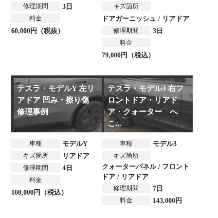
修理期間
キズ箇所
3日
料金
ドアガーニッシュ / リアドア
修理期間
60,000円（税抜）
3日
料金
79,000円（税込）
テスラ・モデルY 左リ
テスラ・モデル3 右フ
アドア 凹み・擦り傷
ロントドア・リアド
修理事例
ア・クォーター へ
こ...
車種
車種
モデルY
モデル3
キズ箇所
キズ箇所
リアドア
クォーターパネル / フロント
修理期間
4日
ドア / リアドア
料金
修理期間
7日
100,000円（税込）
料金
143,000円