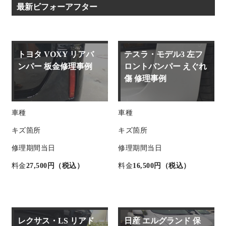
最新ビフォーアフター
トヨタ VOXY リアバ
テスラ・モデル3 左フ
ンパー 板金修理事例
ロントバンパー えぐれ
傷 修理事例
車種
車種
キズ箇所
キズ箇所
修理期間
当日
修理期間
当日
料金
27,500円（税込）
料金
16,500円（税込）
レクサス・LS リアド
日産 エルグランド 保