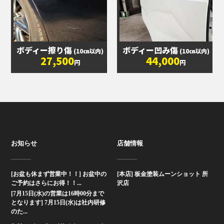
ボディー擦り傷
ボディー凹み傷
(10㎝以内)
(10㎝以内)
27,500
44,000
円
円
お知らせ
店舗情報
[お盆も休まず営業中！！] お盆中の
[本店] 板金塗装ムーンショット 所
ご予約はさらにお得！！...
沢店
[7月15日(水)の営業は16時00分まで
となります] 7月15日(水)は社内研修
のた...