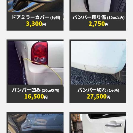
ドアミラーカバー
バンパー擦り傷
(片側)
(10㎝以内)
3,300
2,750
円
円
バンパー凹み
バンパー切れ
(10㎝以内)
(1ヶ所)
16,500
27,500
円
円