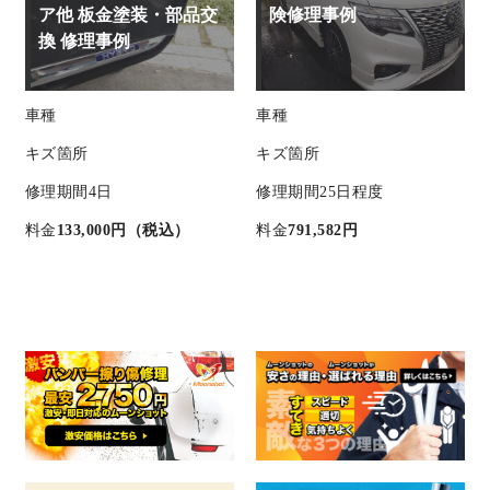
ア他 板金塗装・部品交
険修理事例
換 修理事例
車種
車種
キズ箇所
キズ箇所
修理期間
4日
修理期間
25日程度
料金
133,000円（税込）
料金
791,582円