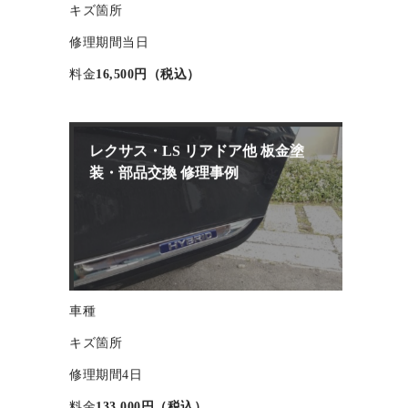
車種
キズ箇所
修理期間
当日
料金
16,500円（税込）
レクサス・LS リアドア他 板金塗
装・部品交換 修理事例
車種
キズ箇所
修理期間
4日