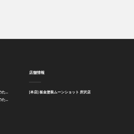
店舗情報
た...
[本店] 板金塗装ムーンショット 所沢店
た...