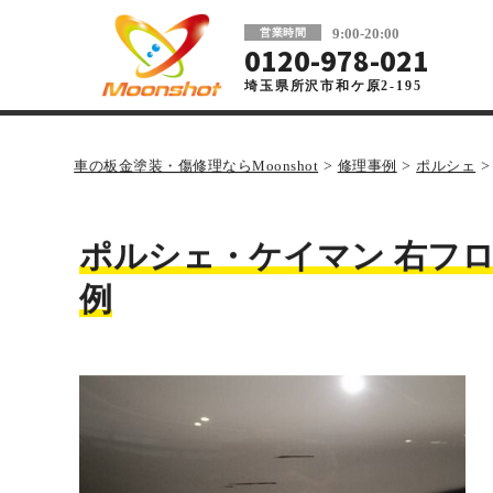
板金塗装と車の傷修理を格安で 東京・埼玉
9:00-20:00
営業時間
0120-978-021
埼玉県所沢市和ケ原2-195
車の板金塗装・傷修理ならMoonshot
>
修理事例
>
ポルシェ
ポルシェ・ケイマン 右フロ
例