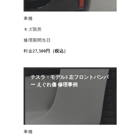
車種
キズ箇所
修理期間
当日
料金
27,500円（税込）
テスラ・モデル3 左フロントバンパ
ー えぐれ傷 修理事例