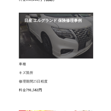
料金
133,000円（税込）
日産 エルグランド 保険修理事例
車種
キズ箇所
修理期間
25日程度
料金
791,582円