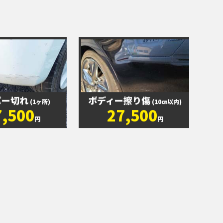
パー切れ
ボディー擦り傷
(1ヶ所)
(10㎝以内)
7,500
27,500
円
円