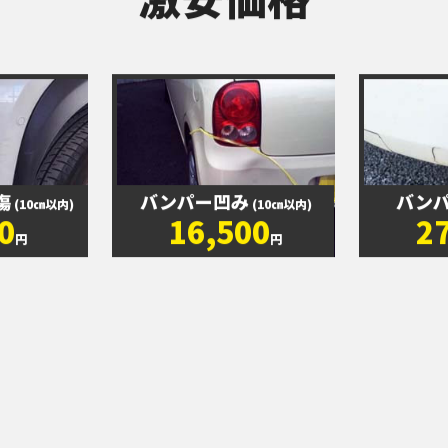
激安価格
傷
バンパー凹み
バン
(10㎝以内)
(10㎝以内)
0
16,500
2
円
円