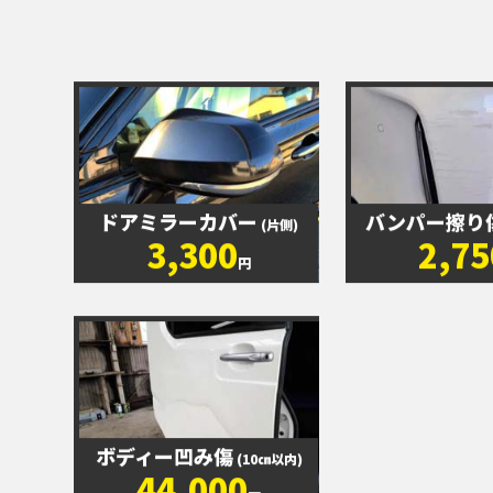
ドアミラーカバー
バンパー擦り
(片側)
3,300
2,75
円
ボディー凹み傷
(10㎝以内)