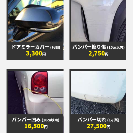
ドアミラーカバー
バンパー擦り傷
(片側)
(10㎝以内)
3,300
2,750
円
円
バンパー凹み
バンパー切れ
(10㎝以内)
(1ヶ所)
16,500
27,500
円
円