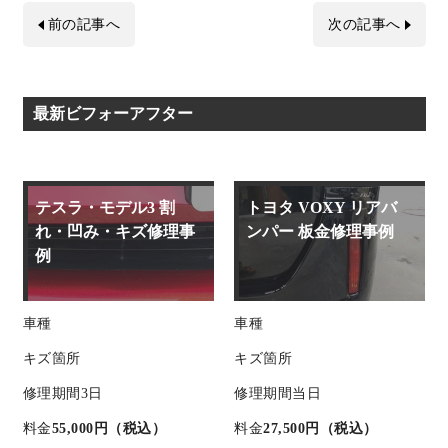
前の記事へ
次の記事へ
最新ビフォーアフター
テスラ・モデル3 割
トヨタ VOXY リアバ
れ・凹み・キズ修理事
ンパー 板金修理事例
例
車種
車種
キズ箇所
キズ箇所
修理期間
3日
修理期間
当日
料金
55,000円（税込）
料金
27,500円（税込）