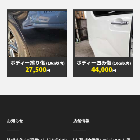
ボディー擦り傷
ボディー凹み傷
(10㎝以内)
(10㎝以内)
27,500
44,000
円
円
お知らせ
店舗情報
[お盆も休まず営業中！！] お盆中の
[本店] 板金塗装ムーンショット 所