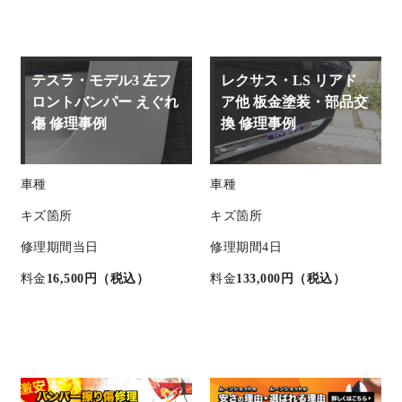
テスラ・モデル3 左フ
レクサス・LS リアド
ロントバンパー えぐれ
ア他 板金塗装・部品交
傷 修理事例
換 修理事例
車種
車種
キズ箇所
キズ箇所
修理期間
当日
修理期間
4日
料金
16,500円（税込）
料金
133,000円（税込）