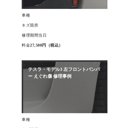
車種
キズ箇所
修理期間
当日
料金
27,500円（税込）
テスラ・モデル3 左フロントバンパ
ー えぐれ傷 修理事例