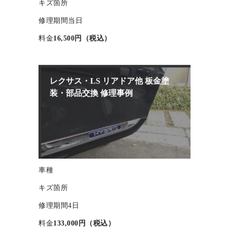
車種
キズ箇所
修理期間
当日
料金
16,500円（税込）
レクサス・LS リアドア他 板金塗
装・部品交換 修理事例
車種
キズ箇所
修理期間
4日