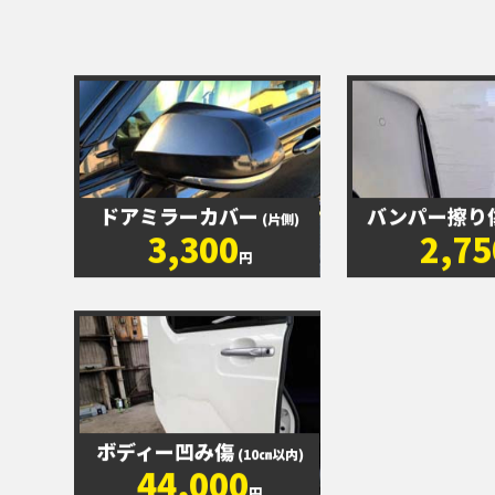
ドアミラーカバー
バンパー擦り
(片側)
3,300
2,75
円
ボディー凹み傷
(10㎝以内)