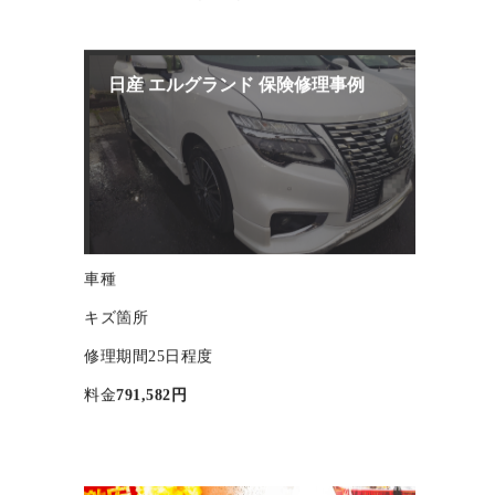
料金
133,000円（税込）
日産 エルグランド 保険修理事例
車種
キズ箇所
修理期間
25日程度
料金
791,582円