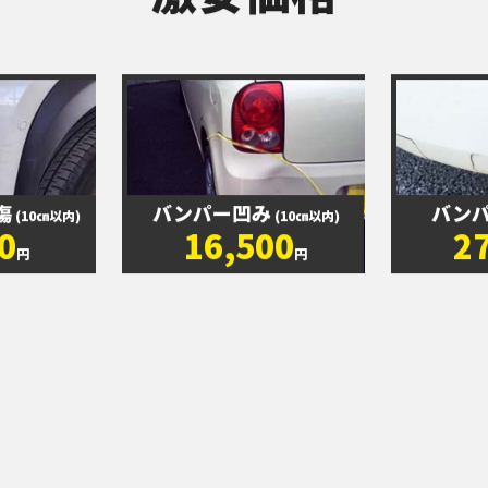
激安価格
傷
バンパー凹み
バン
(10㎝以内)
(10㎝以内)
0
16,500
2
円
円