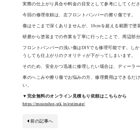
ムーンショットが手がけたトヨタ・シエンタの修理事例
実際の仕上がり具合や料金の目安として参考にしてくだ
今回の修理依頼は、左フロントバンパーの擦り傷です。
傷はそこまで深くありませんが、10cmを超える範囲で塗
研磨から塗装までの作業を丁寧に行ったことで、周辺部
フロントバンパーの浅い傷はDIYでも修理可能です。し
うしても仕上がりのクオリティが下がってしまいます。
そのため、安全かつ迅速に修理したい場合は、ディーラ
車のへこみや擦り傷でお悩みの方、修理費用はできるだ
い。
▼完全無料のオンライン見積もり依頼はこちらから
https://moonshot-stk.jp/estimate/
前の記事へ