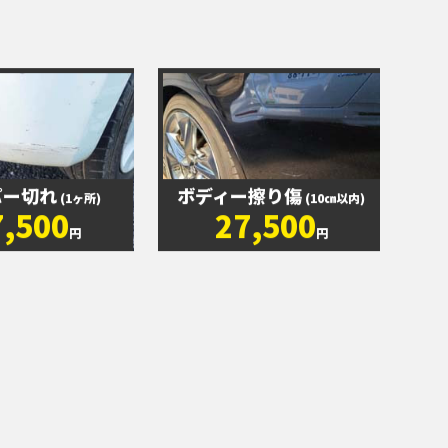
パー切れ
ボディー擦り傷
(1ヶ所)
(10㎝以内)
7,500
27,500
円
円