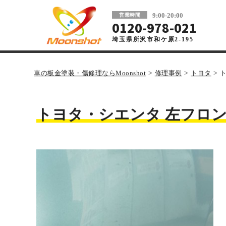
板金塗装と車の傷修理を格安で 東京・埼玉
9:00-20:00
営業時間
0120-978-021
埼玉県所沢市和ケ原2-195
車の板金塗装・傷修理ならMoonshot
>
修理事例
>
トヨタ
>
トヨタ・シエンタ 左フロン