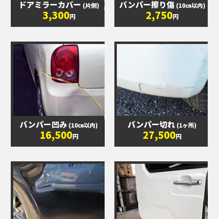
ドアミラーカバー
バンパー擦り傷
(片側)
(10㎝以内)
3,300
2,750
円
円
バンパー凹み
バンパー切れ
(10㎝以内)
(1ヶ所)
16,500
27,500
円
円