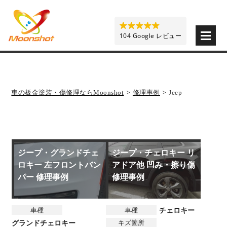
板金塗装と車の傷修理を格安で 東京・埼玉・神奈川 | M
104 Google レビュー
車の板金塗装・傷修理ならMoonshot
>
修理事例
>
Jeep
ジープ・グランドチェ
ジープ・チェロキー リ
ロキー 左フロントバン
アドア他 凹み・擦り傷
パー 修理事例
修理事例
車種
車種
チェロキー
キズ箇所
グランドチェロキー