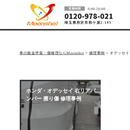
板金塗装と車の傷修理を格安で 東京・埼玉
9:00-20:00
営業時間
0120-978-021
埼玉県所沢市和ケ原2-195
車の板金塗装・傷修理ならMoonshot
>
修理事例
>
オデッセイ
ホンダ・オデッセイ 右リアバ
ンパー 擦り傷 修理事例