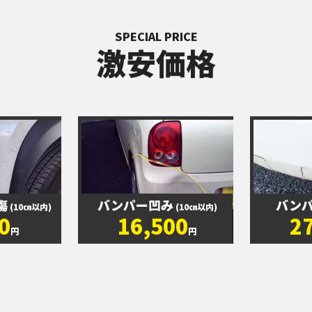
SPECIAL PRICE
激安価格
傷
バンパー凹み
バン
(10㎝以内)
(10㎝以内)
0
16,500
2
円
円