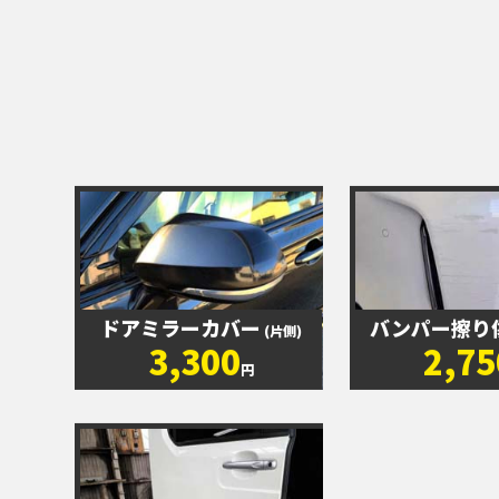
ドアミラーカバー
バンパー擦り
(片側)
3,300
2,75
円