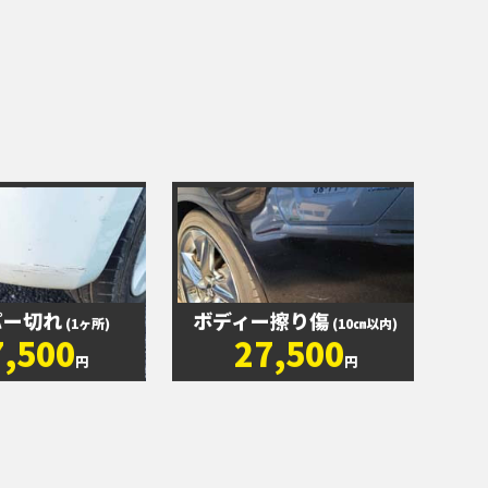
パー切れ
ボディー擦り傷
(1ヶ所)
(10㎝以内)
7,500
27,500
円
円