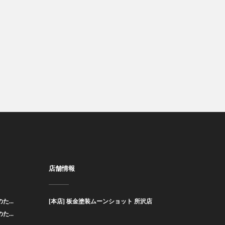
店舗情報
た...
[本店] 板金塗装ムーンショット 所沢店
た...