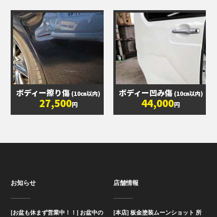
ボディー擦り傷
ボディー凹み傷
(10㎝以内)
(10㎝以内)
27,500
44,000
円
円
お知らせ
店舗情報
[お盆も休まず営業中！！] お盆中の
[本店] 板金塗装ムーンショット 所