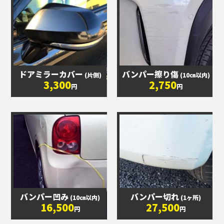
ドアミラーカバー
バンパー擦り傷
(片側)
(10㎝以内)
3,300
2,750
円
円
バンパー凹み
バンパー切れ
(10㎝以内)
(1ヶ所)
16,500
27,500
円
円