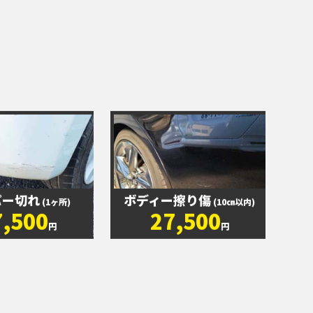
パー切れ
ボディー擦り傷
(1ヶ所)
(10㎝以内)
7,500
27,500
円
円