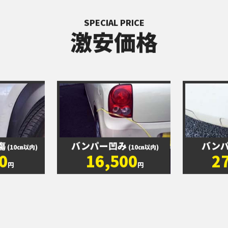
SPECIAL PRICE
激安価格
傷
バンパー凹み
バン
(10㎝以内)
(10㎝以内)
0
16,500
2
円
円