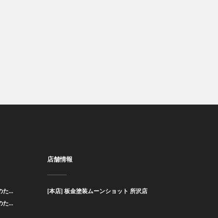
店舗情報
た...
[本店] 板金塗装ムーンショット 所沢店
た...