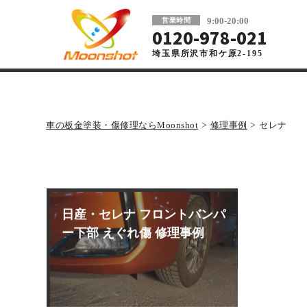
板金塗装と車の傷修理を格安で 東京・埼玉
9:00-20:00
営業時間
0120-978-021
埼玉県所沢市和ケ原2-195
車の板金塗装・傷修理ならMoonshot
>
修理事例
>
セレナ
日産・セレナ フロントバンパ
ー下部 えぐれ傷 修理事例