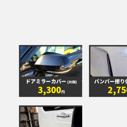
ドアミラーカバー
バンパー擦り
(片側)
3,300
2,75
円