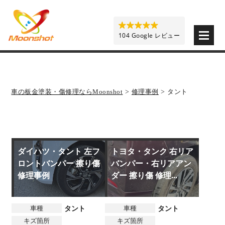
板金塗装と車の傷修理を格安で 東京・埼玉・神奈川 | M
104 Google レビュー
車の板金塗装・傷修理ならMoonshot
>
修理事例
>
タント
ダイハツ・タント 左フ
トヨタ・タンク 右リア
ロントバンパー 擦り傷
バンパー・右リアアン
修理事例
ダー 擦り傷 修理...
車種
車種
タント
タント
キズ箇所
キズ箇所