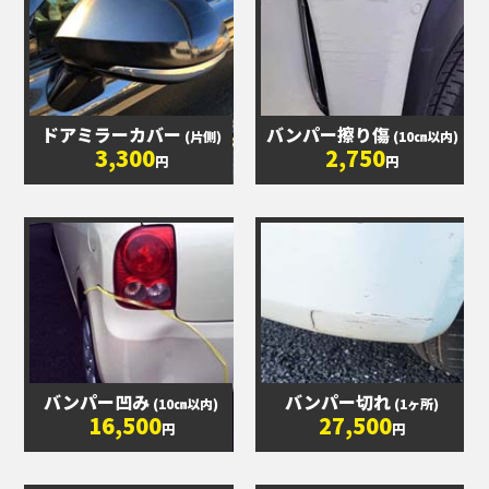
ドアミラーカバー
バンパー擦り傷
(片側)
(10㎝以内)
3,300
2,750
円
円
バンパー凹み
バンパー切れ
(10㎝以内)
(1ヶ所)
16,500
27,500
円
円