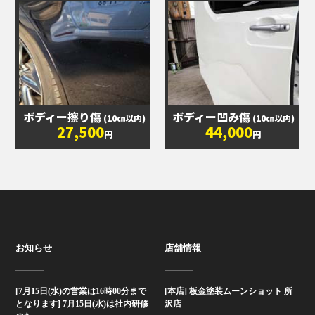
ボディー擦り傷
ボディー凹み傷
(10㎝以内)
(10㎝以内)
27,500
44,000
円
円
お知らせ
店舗情報
[7月15日(水)の営業は16時00分まで
[本店] 板金塗装ムーンショット 所
となります] 7月15日(水)は社内研修
沢店