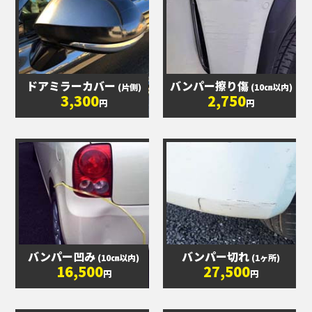
ドアミラーカバー
バンパー擦り傷
(片側)
(10㎝以内)
3,300
2,750
円
円
バンパー凹み
バンパー切れ
(10㎝以内)
(1ヶ所)
16,500
27,500
円
円