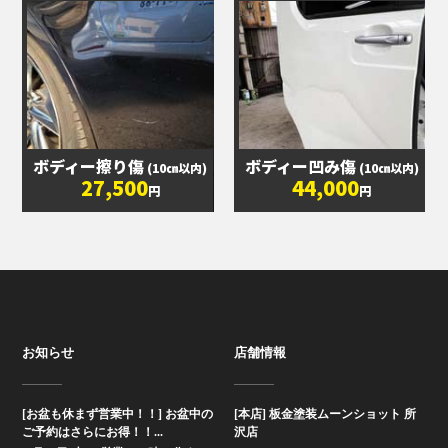
ボディー擦り傷
ボディー凹み傷
(10㎝以内)
(10㎝以内)
27,500
44,000
円
円
お知らせ
店舗情報
[お盆も休まず営業中！！] お盆中の
[本店] 板金塗装ムーンショット 所
ご予約はさらにお得！！...
沢店