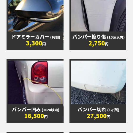
ドアミラーカバー
バンパー擦り傷
(片側)
(10㎝以内)
3,300
2,750
円
円
バンパー凹み
バンパー切れ
(10㎝以内)
(1ヶ所)
16,500
27,500
円
円