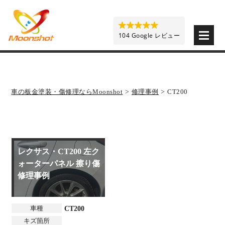
板金塗装と車の傷修理を格安で 東京・埼玉・神奈川 | M
104 Google レビュー
車の板金塗装・傷修理ならMoonshot
>
修理事例
>
CT200
レクサス・CT200 左ク
ォーターパネル 擦り傷
修理事例
車種
CT200
キズ箇所