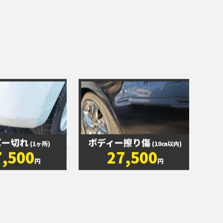
パー切れ
ボディー擦り傷
(1ヶ所)
(10㎝以内)
7,500
27,500
円
円