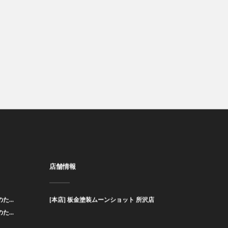
店舗情報
た...
[本店] 板金塗装ムーンショット 所沢店
た...