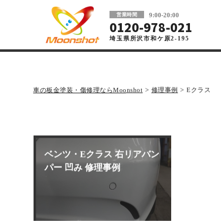
板金塗装と車の傷修理を格安で 東京・埼玉
9:00-20:00
営業時間
0120-978-021
埼玉県所沢市和ケ原2-195
車の板金塗装・傷修理ならMoonshot
>
修理事例
>
Eクラス
ベンツ・Eクラス 右リアバン
パー 凹み 修理事例