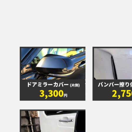
ドアミラーカバー
バンパー擦り
(片側)
3,300
2,75
円