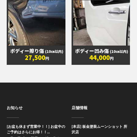
ボディー擦り傷
ボディー凹み傷
(10㎝以内)
(10㎝以内)
27,500
44,000
円
円
お知らせ
店舗情報
[お盆も休まず営業中！！] お盆中の
[本店] 板金塗装ムーンショット 所
ご予約はさらにお得！！...
沢店