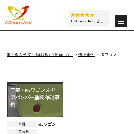
板金塗装と車の傷修理を格安で 東京・埼玉・神奈川 | M
104 Google レビュー
車の板金塗装・傷修理ならMoonshot
>
修理事例
>
eKワゴン
三菱・eKワゴン 左リ
アバンパー塗装 修理事
例
車種
eKワゴン
キズ箇所