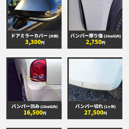
ドアミラーカバー
バンパー擦り傷
(片側)
(10㎝以内)
3,300
2,750
円
円
バンパー凹み
バンパー切れ
(10㎝以内)
(1ヶ所)
16,500
27,500
円
円