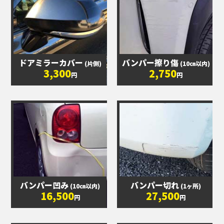
ドアミラーカバー
バンパー擦り傷
(片側)
(10㎝以内)
3,300
2,750
円
円
バンパー凹み
バンパー切れ
(10㎝以内)
(1ヶ所)
16,500
27,500
円
円