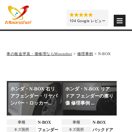
板金塗装と車の傷修理を格安で 東京・埼玉・神奈川 | M
104 Google レビュー
車の板金塗装・傷修理ならMoonshot
>
修理事例
>
N-BOX
ホンダ・N-BOX 右リ
ホンダ・N-BOX リア
アフェンダー・リヤバ
ドア フェンダーの擦り
ンパー・ロッカー...
傷 修理事例 ...
車種
車種
N-BOX
N-BOX
キズ箇所
キズ箇所
フェンダー
バックドア