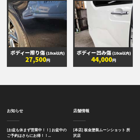
ボディー擦り傷
ボディー凹み傷
(10㎝以内)
(10㎝以内)
27,500
44,000
円
円
お知らせ
店舗情報
[お盆も休まず営業中！！] お盆中の
[本店] 板金塗装ムーンショット 所
ご予約はさらにお得！！...
沢店