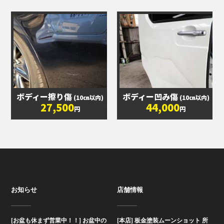
ボディー擦り傷
ボディー凹み傷
(10㎝以内)
(10㎝以内)
27,500
44,000
円
円
お知らせ
店舗情報
[お盆も休まず営業中！！] お盆中の
[本店] 板金塗装ムーンショット 所