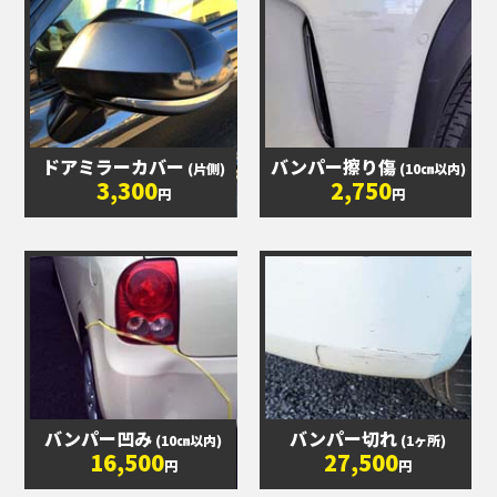
ドアミラーカバー
バンパー擦り傷
(片側)
(10㎝以内)
3,300
2,750
円
円
バンパー凹み
バンパー切れ
(10㎝以内)
(1ヶ所)
16,500
27,500
円
円