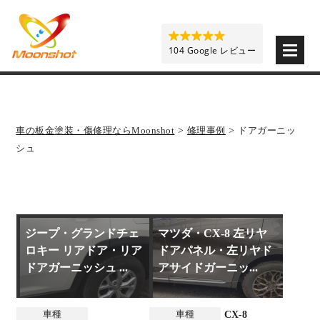
板金塗装と車の傷修理を格安で 東京・埼玉・神奈川 | M
104 Google レビュー
車の板金塗装・傷修理ならMoonshot
>
修理事例
>
ドアガーニッ
シュ
ジープ・グランドチェ
マツダ・CX-8 左リヤ
ロキー リアドア・リア
ドアパネル・左リヤド
ドアガーニッシュ ...
アサイドガーニッ...
車種
車種
CX-8