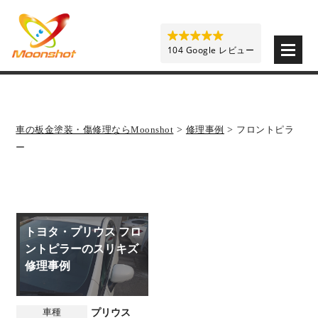
板金塗装と車の傷修理を格安で 東京・埼玉・神奈川 | M
104 Google レビュー
車の板金塗装・傷修理ならMoonshot
>
修理事例
>
フロントピラ
ー
トヨタ・プリウス フロ
ントピラーのスリキズ
修理事例
車種
プリウス