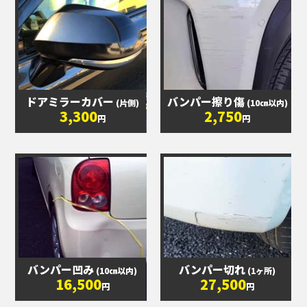
ドアミラーカバー
バンパー擦り傷
(片側)
(10㎝以内)
3,300
2,750
円
円
バンパー凹み
バンパー切れ
(10㎝以内)
(1ヶ所)
16,500
27,500
円
円