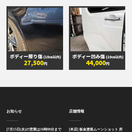
ボディー擦り傷
ボディー凹み傷
(10㎝以内)
(10㎝以内)
27,500
44,000
円
円
お知らせ
店舗情報
[7月15日(水)の営業は16時00分まで
[本店] 板金塗装ムーンショット 所