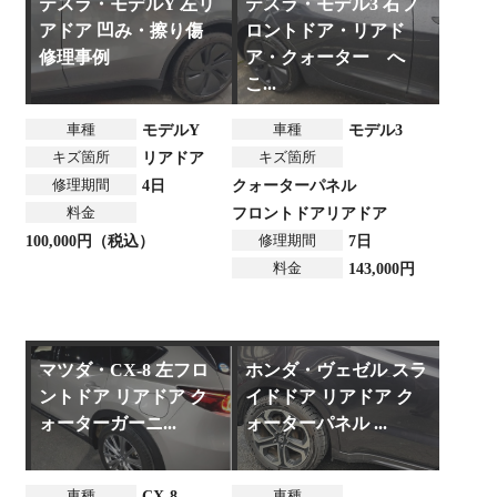
テスラ・モデルY 左リ
テスラ・モデル3 右フ
アドア 凹み・擦り傷
ロントドア・リアド
修理事例
ア・クォーター へ
こ...
車種
車種
モデルY
モデル3
キズ箇所
キズ箇所
リアドア
修理期間
4日
クォーターパネル
料金
フロントドア
リアドア
修理期間
100,000円（税込）
7日
料金
143,000円
マツダ・CX-8 左フロ
ホンダ・ヴェゼル スラ
ントドア リアドア ク
イドドア リアドア ク
ォーターガーニ...
ォーターパネル ...
車種
車種
CX-8