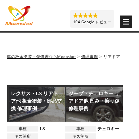
板金塗装と車の傷修理を格安で 東京・埼玉・神奈川 | M
104 Google レビュー
車の板金塗装・傷修理ならMoonshot
>
修理事例
>
リアドア
レクサス・LS リアド
ジープ・チェロキー リ
ア他 板金塗装・部品交
アドア他 凹み・擦り傷
換 修理事例
修理事例
車種
車種
LS
チェロキー
キズ箇所
キズ箇所