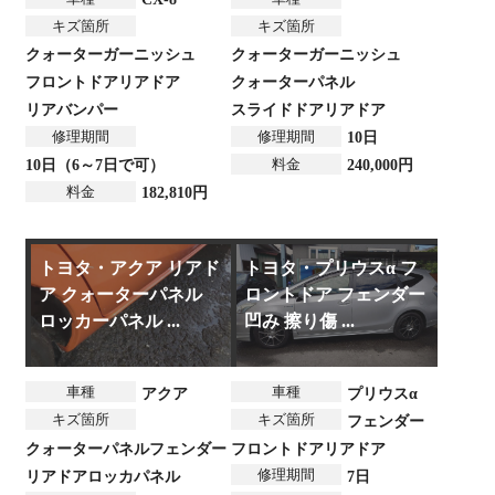
キズ箇所
キズ箇所
クォーターガーニッシュ
クォーターガーニッシュ
フロントドア
リアドア
クォーターパネル
リアバンパー
スライドドア
リアドア
修理期間
修理期間
10日
料金
10日（6～7日で可）
240,000円
料金
182,810円
トヨタ・アクア リアド
トヨタ・プリウスα フ
ア クォーターパネル
ロントドア フェンダー
ロッカーパネル ...
凹み 擦り傷 ...
車種
車種
アクア
プリウスα
キズ箇所
キズ箇所
フェンダー
クォーターパネル
フェンダー
フロントドア
リアドア
修理期間
リアドア
ロッカパネル
7日