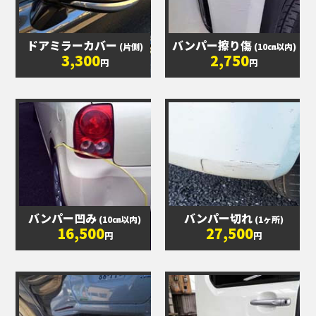
ドアミラーカバー
バンパー擦り傷
(片側)
(10㎝以内)
3,300
2,750
円
円
バンパー凹み
バンパー切れ
(10㎝以内)
(1ヶ所)
16,500
27,500
円
円