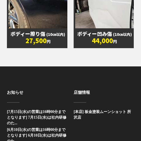
ボディー擦り傷
ボディー凹み傷
(10㎝以内)
(10㎝以内)
27,500
44,000
円
円
お知らせ
店舗情報
[7月15日(水)の営業は16時00分まで
[本店] 板金塗装ムーンショット 所
となります] 7月15日(水)は社内研修
沢店
のた...
[6月10日(水)の営業は16時00分まで
となります] 6月10日(水)は社内研修
のた...