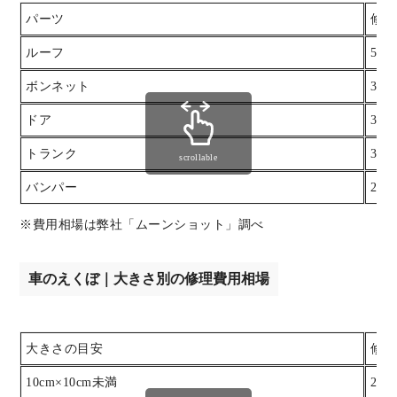
パーツ
修理
ルーフ
50,
ボンネット
35,
ドア
30,
トランク
35,
scrollable
バンパー
20,
※費用相場は弊社「ムーンショット」調べ
車のえくぼ｜大きさ別の修理費用相場
大きさの目安
修理
10cm×10cm未満
20,