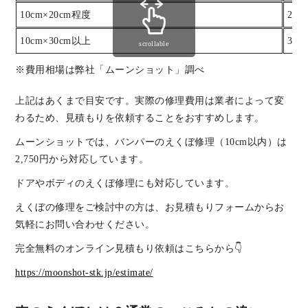
10cm×20cm程度
25,
10cm×30cm以上
30,
scrollable
※費用相場は弊社「ムーンショット」調べ
上記はあくまで目安です。実際の修理費用は業者によって変
わるため、見積もりを依頼することをおすすめします。
ムーンショットでは、バンパーのえくぼ修理（10cm以内）は
2,750円から対応しています。
ドアやボディのえくぼ修理にも対応しています。
えくぼの修理をご検討中の方は、お見積もりフォームからお
気軽にお問い合わせください。
完全無料のオンライン見積もり依頼はこちらから👇
https://moonshot-stk.jp/estimate/