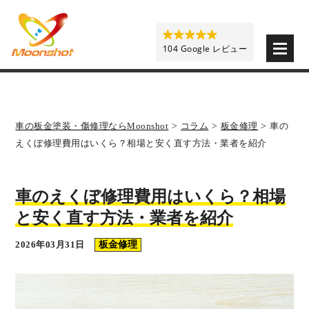
板金塗装と車の傷修理を格安で 東京・埼玉・神奈川 | M
104 Google レビュー
車の板金塗装・傷修理ならMoonshot
>
コラム
>
板金修理
>
車の
えくぼ修理費用はいくら？相場と安く直す方法・業者を紹介
車のえくぼ修理費用はいくら？相場
と安く直す方法・業者を紹介
2026年03月31日
板金修理