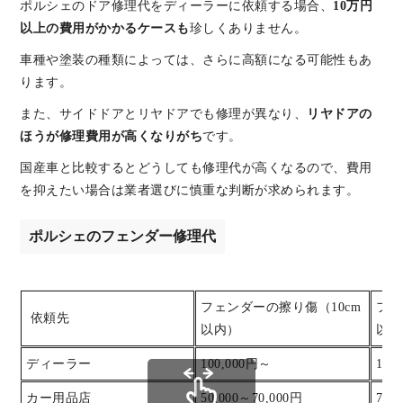
ポルシェのドア修理代をディーラーに依頼する場合、
10万円
以上の費用がかかるケースも
珍しくありません。
車種や塗装の種類によっては、さらに高額になる可能性もあ
ります。
また、サイドドアとリヤドアでも修理が異なり、
リヤドアの
ほうが修理費用が高くなりがち
です。
国産車と比較するとどうしても修理代が高くなるので、費用
を抑えたい場合は業者選びに慎重な判断が求められます。
ポルシェのフェンダー修理代
フェンダーの擦り傷（10cm
フェ
依頼先
以内）
以内
ディーラー
100,000円～
120
カー用品店
50,000～70,000円
70,