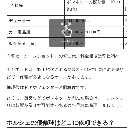
ボンネットの擦り傷（10cm
ボン
依頼先
以内）
以内
ディーラー
100,000円～
120
カー用品店
50,000～70,000円
70,
scrollable
板金業者（※）
22,000円
27,
※弊社「ムーンショット」の修理代。料金相場は弊社調べ
ボンネットは、経年劣化による塗装剥がれや衝突による傷な
どで、修理が必要になるケースがあります。
修理代はドアやフェンダーと同程度
です。
とくに、衝突などでボンネットが凹んだ場合は、エンジン回
りに影響を及ぼす可能性があるので早急に修理しましょう。
ポルシェの傷修理はどこに依頼できる？