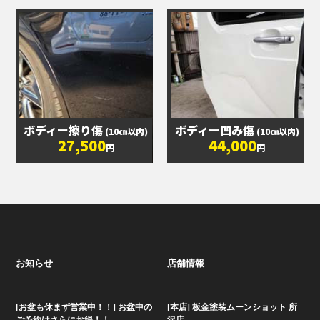
ボディー擦り傷
ボディー凹み傷
(10㎝以内)
(10㎝以内)
27,500
44,000
円
円
お知らせ
店舗情報
[お盆も休まず営業中！！] お盆中の
[本店] 板金塗装ムーンショット 所
ご予約はさらにお得！！...
沢店