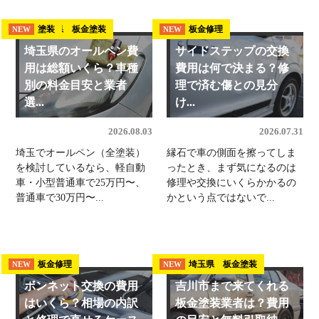
埼玉県 板金塗装
塗装
板金修理
NEW
NEW
NEW
埼玉県のオールペン費
サイドステップの交換
用は総額いくら？車種
費用は何で決まる？修
別の料金目安と業者
理で済む傷との見分
選...
け...
2026.08.03
2026.07.31
埼玉でオールペン（全塗装）
縁石で車の側面を擦ってしま
を検討しているなら、軽自動
ったとき、まず気になるのは
車・小型普通車で25万円〜、
修理や交換にいくらかかるの
普通車で30万円〜...
かという点ではないで...
板金修理
埼玉県 板金塗装
NEW
NEW
ボンネット交換の費用
吉川市まで来てくれる
はいくら？相場の内訳
板金塗装業者は？費用