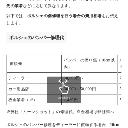
先の業者
などに応じて異なります。
以下では、
ポルシェの傷修理を行う場合の費用相場
をお伝え
します。
ポルシェのバンパー修理代
バンパーの擦り傷（10cm以
バン
依頼先
内）
内）
ディーラー
50,000円～
70,
カー用品店
30,000～50,000円
50,
scrollable
板金業者（※）
2,480円
5,5
※弊社「ムーンショット」の修理代。料金相場は弊社調べ
ポルシェのバンパー修理をディーラーに依頼する場合、
10cm