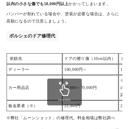
以内の小さな傷でも50,000円以上
かかってしまいます。
バンパーが割れている場合や、塗装が必要な場合は、さらに
高額になるので注意しましょう。
ポルシェのドア修理代
依頼先
ドアの擦り傷（10cm以内）
ドア
ディーラー
100,000円～
120
※弊
カー用品店
50,000～70,000円
の修
調べ7
scrollable
板金業者（※）
22,000円
27,
※弊社「ムーンショット」の修理代。料金相場は弊社調べ