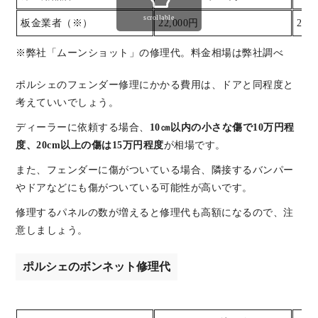
scrollable
板金業者（※）
22,000円
27,
※弊社「ムーンショット」の修理代。料金相場は弊社調べ
ポルシェのフェンダー修理にかかる費用は、ドアと同程度と
考えていいでしょう。
ディーラーに依頼する場合、
10㎝以内の小さな傷で10万円程
度、20cm以上の傷は15万円程度
が相場です。
また、フェンダーに傷がついている場合、隣接するバンパー
やドアなどにも傷がついている可能性が高いです。
修理するパネルの数が増えると修理代も高額になるので、注
意しましょう。
ポルシェのボンネット修理代