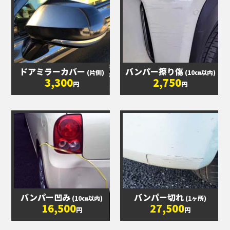
ドアミラーカバー
バンパー擦り傷
(片側)
(10㎝以内)
3,300
2,750
円
円
バンパー凹み
バンパー切れ
(10㎝以内)
(1ヶ所)
16,500
27,500
円
円