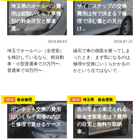
埼玉県のオールペン費
サイドステップの交換
用は総額いくら？車種
費用は何で決まる？修
別の料金目安と業者
理で済む傷との見分
選...
け...
2026.08.03
2026.07.31
埼玉でオールペン（全塗装）
縁石で車の側面を擦ってしま
を検討しているなら、軽自動
ったとき、まず気になるのは
車・小型普通車で25万円〜、
修理や交換にいくらかかるの
普通車で30万円〜...
かという点ではないで...
板金修理
埼玉県 板金塗装
NEW
NEW
ボンネット交換の費用
吉川市まで来てくれる
はいくら？相場の内訳
板金塗装業者は？費用
と修理で直せるケース
の目安と無料引取納
車...