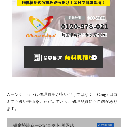
損傷箇所の写真を送るだけ！２分で簡単見積！
板金塗装と車の傷修理を格安で 東京・埼玉
9:00-20:00
営業時間
0120-978-021
埼玉県所沢市和ケ原2-195
無料見積り
業界最速
ムーンショットは修理費用が安いだけではなく、Google口コ
ミでも高い評価をいただいており、修理品質にも自信があり
ます。