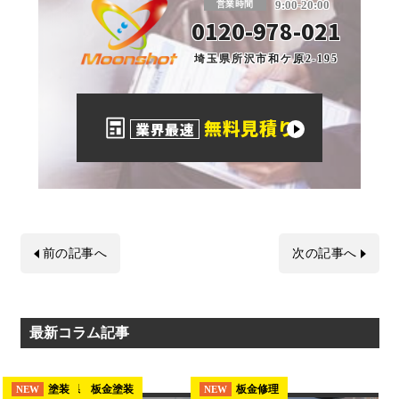
9:00-20:00
営業時間
0120-978-021
埼玉県所沢市和ケ原2-195
無料見積り
業界最速
前の記事へ
次の記事へ
最新コラム記事
埼玉県 板金塗装
塗装
板金修理
NEW
NEW
NEW