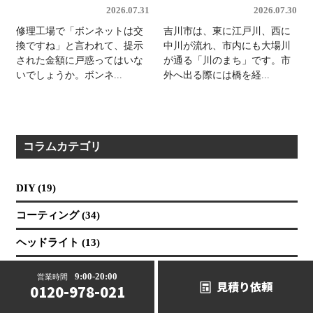
2026.07.31
2026.07.30
修理工場で「ボンネットは交
吉川市は、東に江戸川、西に
換ですね」と言われて、提示
中川が流れ、市内にも大場川
された金額に戸惑ってはいな
が通る「川のまち」です。市
いでしょうか。ボンネ...
外へ出る際には橋を経...
コラムカテゴリ
DIY (19)
コーティング (34)
ヘッドライト (13)
保険修理 (19)
9:00-20:00
営業時間
見積り依頼
0120-978-021
国産車 (89)