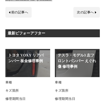
前の記事へ
次の記事へ
最新ビフォーアフター
トヨタ VOXY リアバ
テスラ・モデル3 左フ
ンパー 板金修理事例
ロントバンパー えぐれ
傷 修理事例
車種
車種
キズ箇所
キズ箇所
修理期間
当日
修理期間
当日