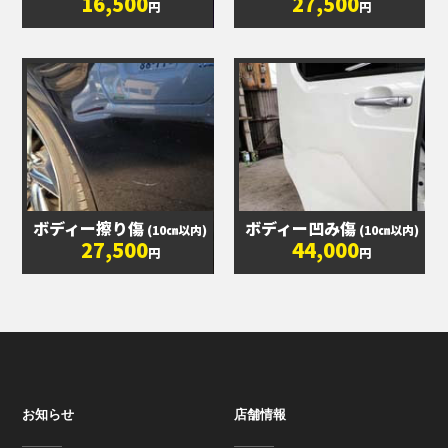
16,500
27,500
円
円
ボディー擦り傷
ボディー凹み傷
(10㎝以内)
(10㎝以内)
27,500
44,000
円
円
お知らせ
店舗情報