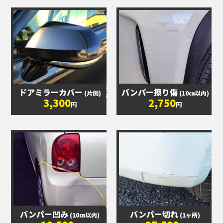
ドアミラーカバー
バンパー擦り傷
(片側)
(10㎝以内)
3,300
2,750
円
円
バンパー凹み
バンパー切れ
(10㎝以内)
(1ヶ所)