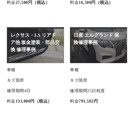
料金
27,500円（税込）
料金
16,500円（税込）
レクサス・LS リアド
日産 エルグランド 保
ア他 板金塗装・部品交
険修理事例
換 修理事例
車種
車種
キズ箇所
キズ箇所
修理期間
4日
修理期間
25日程度
料金
133,000円（税込）
料金
791,582円