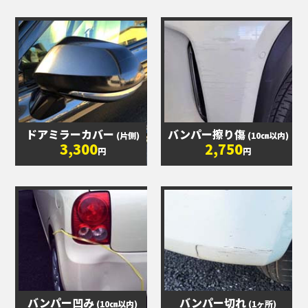
ドアミラーカバー
バンパー擦り傷
(片側)
(10㎝以内)
3,300
2,750
円
円
バンパー凹み
バンパー切れ
(10㎝以内)
(1ヶ所)