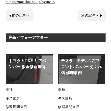
https://moonshot-stk.jp/estimate/
前の記事へ
次の記事へ
最新ビフォーアフター
トヨタ VOXY リアバ
テスラ・モデル3 左フ
ンパー 板金修理事例
ロントバンパー えぐれ
傷 修理事例
車種
車種
キズ箇所
キズ箇所
修理期間
当日
修理期間
当日