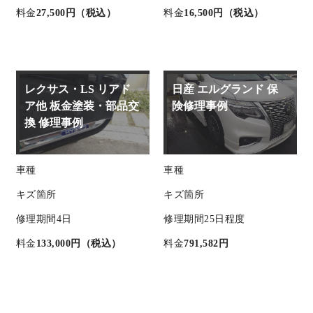
料金
27,500円（税込）
料金
16,500円（税込）
レクサス・LS リアド
日産 エルグランド 保
ア他 板金塗装・部品交
険修理事例
換 修理事例
車種
車種
キズ箇所
キズ箇所
修理期間
4日
修理期間
25日程度
料金
133,000円（税込）
料金
791,582円