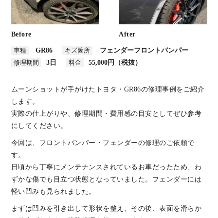
Before
After
車種
GR86
キズ箇所
フェンダー
フロントバンパー
修理期間
3日
料金
55,000円（税抜）
ムーンショットが手がけたトヨタ・GR86の修理事例をご紹介
します。
実際の仕上がりや、修理期間・費用感の目安としてぜひ参考
にしてください。
今回は、フロントバンパー・フェンダーの修理のご依頼で
す。
日頃から丁寧にメンテナンスされているお車だったため、わ
ずかな傷でも目立つ状態となっていました。フェンダーには
軽い凹みも見られました。
まずは凹みを引き出して形状を整え、その後、表面を滑らか