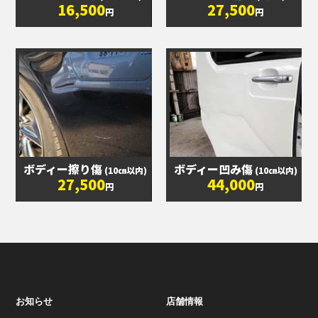
16,500
27,500
円
円
ボディー擦り傷
ボディー凹み傷
(10㎝以内)
(10㎝以内)
27,500
44,000
円
円
お知らせ
店舗情報