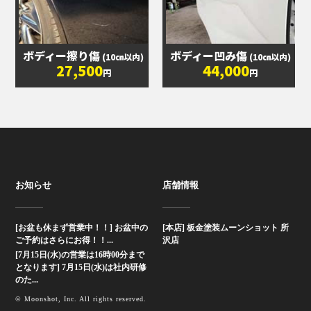
ボディー擦り傷
ボディー凹み傷
(10㎝以内)
(10㎝以内)
27,500
44,000
円
円
お知らせ
店舗情報
[お盆も休まず営業中！！] お盆中の
[本店] 板金塗装ムーンショット 所
ご予約はさらにお得！！...
沢店
[7月15日(水)の営業は16時00分まで
となります] 7月15日(水)は社内研修
のた...
© Moonshot, Inc. All rights reserved.