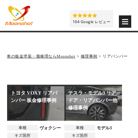
板金塗装と車の傷修理を格安で 東京・埼玉・神奈川 | M
104 Google レビュー
車の板金塗装・傷修理ならMoonshot
>
修理事例
>
リアバンパー
トヨタ VOXY リアバ
テスラ・モデル3 リア
ンパー 板金修理事例
ドア・リアバンパー他
修理事例
車種
車種
ヴォクシー
モデル3
キズ箇所
キズ箇所