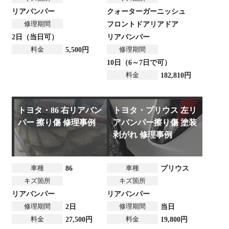
リアバンパー
クォーターガーニッシュ
修理期間
フロントドア
リアドア
2日（当日可）
リアバンパー
料金
修理期間
5,500円
10日（6～7日で可）
料金
182,810円
トヨタ・86 右リアバン
トヨタ・プリウス 左リ
パー 擦り傷 修理事例
アバンパー擦り傷 塗装
剥がれ 修理事例
車種
車種
86
プリウス
キズ箇所
キズ箇所
リアバンパー
リアバンパー
修理期間
修理期間
2日
当日
料金
料金
27,500円
19,800円