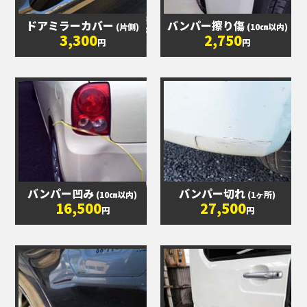
ドアミラーカバー
バンパー擦り傷
(片側)
(10㎝以内)
3,300
2,750
円
円
バンパー凹み
バンパー切れ
(10㎝以内)
(1ヶ所)
16,500
27,500
円
円