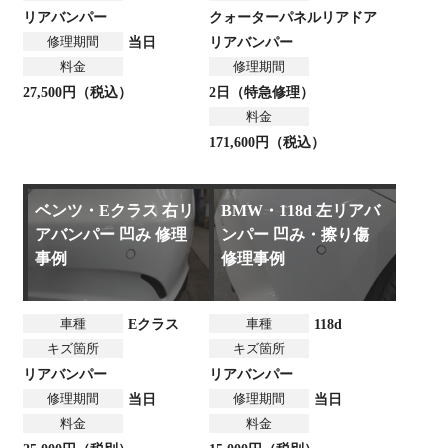
リアバンパー
クォーターパネル
リアドア
修理期間
当日
リアバンパー
料金
修理期間
27,500円（税込）
2日（特急修理）
料金
171,600円（税込）
ベンツ・Eクラス 右リ
BMW・118d 左リアバ
アバンパー 凹み 修理
ンパー 凹み・擦り傷
事例
修理事例
車種
車種
Eクラス
118d
キズ箇所
キズ箇所
リアバンパー
リアバンパー
修理期間
修理期間
当日
当日
料金
料金