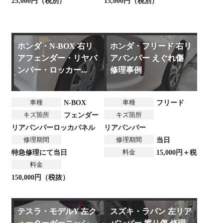
25,000円（税別）
15,000円（税別）
ホンダ・N-BOX 右リ
ホンダ・フリード 右リ
アフェンダー・リヤバ
アバンパー えぐれ傷
ンパー・ロッカー...
修理事例
車種
車種
N-BOX
フリード
キズ箇所
キズ箇所
フェンダー
リアバンパー
ロッカパネル
リアバンパー
修理期間
修理期間
当日
料金
特急修理にて当日
15,000円＋税
料金
150,000円（税抜）
テスラ・モデルY 左ク
スズキ・ラパン 左リア