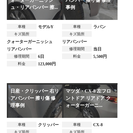
ォーターガーニッシ
バンパー 擦り傷 修理
ュ・リアバンパー 擦...
事例
車種
車種
モデルY
ラパン
キズ箇所
キズ箇所
クォーターガーニッシュ
リアバンパー
修理期間
リアバンパー
当日
修理期間
料金
6日
5,500円
料金
123,000円
日産・クリッパー 右リ
マツダ・CX-8 左フロ
アバンパー 擦り傷 修
ントドア リアドア ク
理事例
ォーターガーニ...
車種
車種
クリッパー
CX-8
キズ箇所
キズ箇所