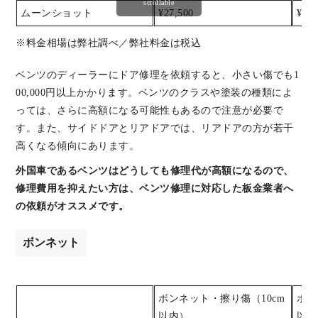
scrollable
ムーンショット
¥27,500
¥38,
※料金相場は弊社調べ／弊社料金は税込
ベンツのディーラーにドア修理を依頼すると、小さい傷でも1
00,000円以上かかります。ベンツのクラスや塗装の種類によ
っては、さらに高額になる可能性もあるので注意が必要で
す。また、サイドドアとリアドアでは、リアドアの方が若干
高くなる傾向にあります。
外国車であるベンツはどうしても修理代が高額になるので、
修理費用を抑えたい方は、ベンツ修理に対応した板金業者へ
の依頼がオススメです。
ボンネット
ボンネット・擦り傷（10cm
ボン
以内）
以内