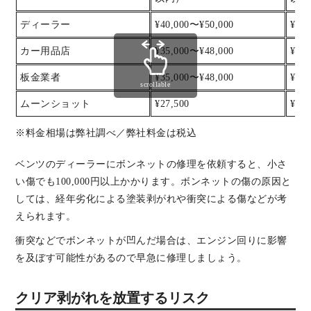
ディーラー
¥40,000〜¥50,000
¥50
カー用品店
¥35,000〜¥48,000
¥48
板金業者
¥35,000〜¥48,000
¥48
scrollable
ムーンショット
¥27,500
¥38,
※料金相場は弊社調べ／弊社料金は税込
ベンツのディーラーにボンネットの修理を依頼すると、小さ
い傷でも100,000円以上かかります。ボンネットの傷の原因と
しては、経年劣化による塗装剥がれや衝突による傷などが考
えられます。
衝突などでボンネットが凹んだ場合は、エンジン回りに影響
を及ぼす可能性があるので早急に修理しましょう。
クリア剥がれを放置するリスク