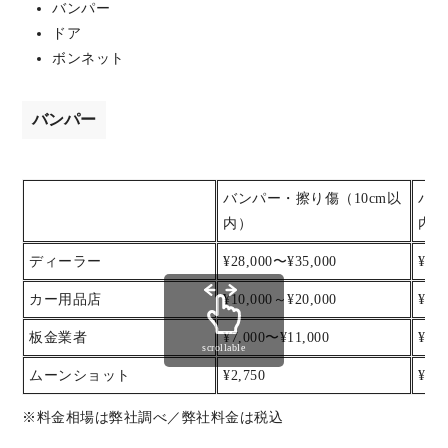
バンパー
ドア
ボンネット
バンパー
バンパー・擦り傷（10cm以
バン
内）
内）
ディーラー
¥28,000〜¥35,000
¥35
カー用品店
¥10,000～¥20,000
¥20
板金業者
¥7,000〜¥11,000
¥11
scrollable
ムーンショット
¥2,750
¥5,5
※料金相場は弊社調べ／弊社料金は税込