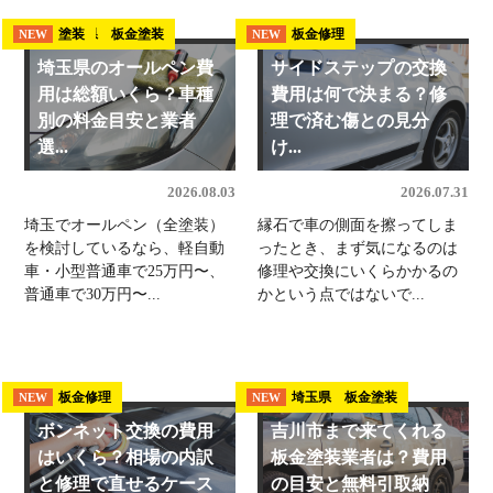
埼玉県 板金塗装
塗装
板金修理
NEW
NEW
NEW
埼玉県のオールペン費
サイドステップの交換
用は総額いくら？車種
費用は何で決まる？修
別の料金目安と業者
理で済む傷との見分
選...
け...
2026.08.03
2026.07.31
埼玉でオールペン（全塗装）
縁石で車の側面を擦ってしま
を検討しているなら、軽自動
ったとき、まず気になるのは
車・小型普通車で25万円〜、
修理や交換にいくらかかるの
普通車で30万円〜...
かという点ではないで...
板金修理
埼玉県 板金塗装
NEW
NEW
ボンネット交換の費用
吉川市まで来てくれる
はいくら？相場の内訳
板金塗装業者は？費用
と修理で直せるケース
の目安と無料引取納