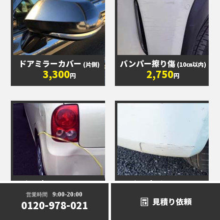
ドアミラーカバー
バンパー擦り傷
(片側)
(10㎝以内)
3,300
2,750
円
円
バンパー凹み
バンパー切れ
(10㎝以内)
(1ヶ所)
16,500
27,500
9:00-20:00
営業時間
円
円
見積り依頼
0120-978-021