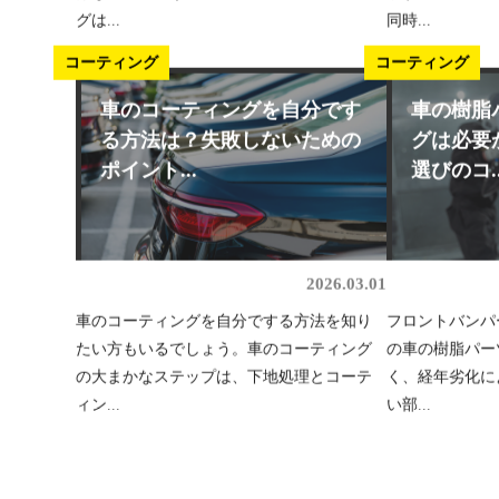
グは...
同時...
DIY
コーティング
コーティング
車のコーティングを自分です
車の樹脂
る方法は？失敗しないための
グは必要
ポイント...
選びのコ..
2026.03.01
車のコーティングを自分でする方法を知り
フロントバンパ
たい方もいるでしょう。車のコーティング
の車の樹脂パー
の大まかなステップは、下地処理とコーテ
く、経年劣化に
ィン...
い部...