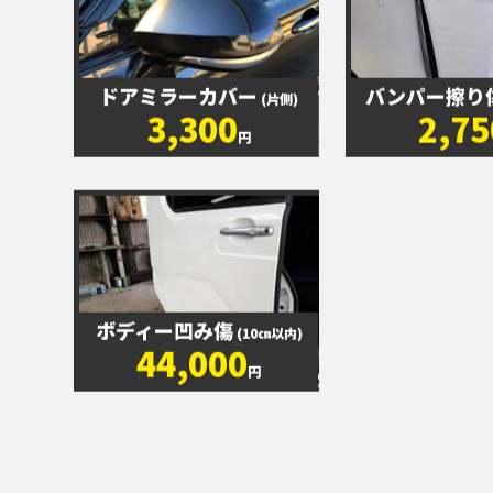
ドアミラーカバー
バンパー擦り
(片側)
3,300
2,75
円
ボディー凹み傷
(10㎝以内)
44,000
円