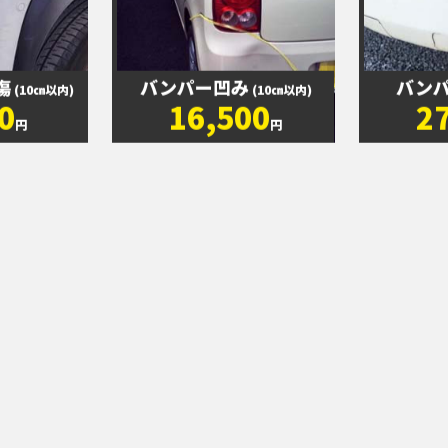
傷
バンパー凹み
バン
(10㎝以内)
(10㎝以内)
0
16,500
2
円
円