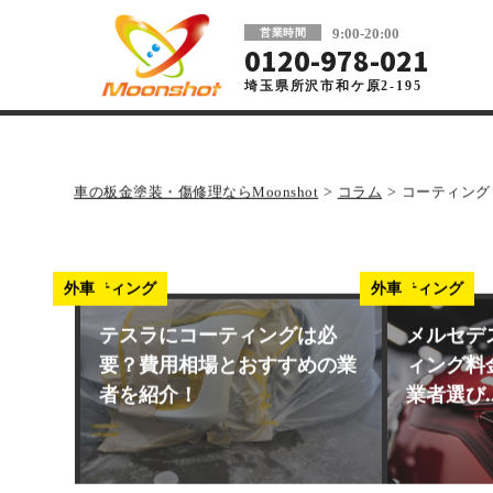
板金塗装と車の傷修理を格安で 東京・埼玉
9:00-20:00
営業時間
0120-978-021
埼玉県所沢市和ケ原2-195
車の板金塗装・傷修理ならMoonshot
>
コラム
>
コーティング
コーティング
外車
コーティング
外車
テスラにコーティングは必
メルセデ
要？費用相場とおすすめの業
ィング料
者を紹介！
業者選び..