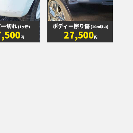
パー切れ
ボディー擦り傷
(1ヶ所)
(10㎝以内)
7,500
27,500
円
円