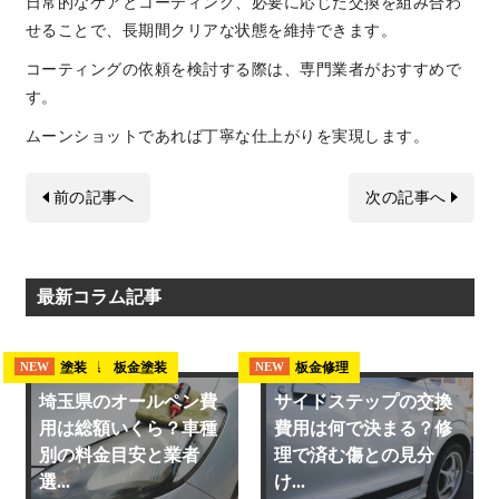
日常的なケアとコーティング、必要に応じた交換を組み合わ
せることで、長期間クリアな状態を維持できます。
コーティングの依頼を検討する際は、専門業者がおすすめで
す。
ムーンショットであれば丁寧な仕上がりを実現します。
前の記事へ
次の記事へ
最新コラム記事
埼玉県 板金塗装
塗装
板金修理
NEW
NEW
NEW
埼玉県のオールペン費
サイドステップの交換
用は総額いくら？車種
費用は何で決まる？修
別の料金目安と業者
理で済む傷との見分
選...
け...