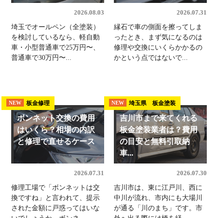
2026.08.03
2026.07.31
埼玉でオールペン（全塗装）
縁石で車の側面を擦ってしま
を検討しているなら、軽自動
ったとき、まず気になるのは
車・小型普通車で25万円〜、
修理や交換にいくらかかるの
普通車で30万円〜...
かという点ではないで...
板金修理
埼玉県 板金塗装
NEW
NEW
ボンネット交換の費用
吉川市まで来てくれる
はいくら？相場の内訳
板金塗装業者は？費用
と修理で直せるケース
の目安と無料引取納
車...
2026.07.31
2026.07.30
修理工場で「ボンネットは交
吉川市は、東に江戸川、西に
換ですね」と言われて、提示
中川が流れ、市内にも大場川
された金額に戸惑ってはいな
が通る「川のまち」です。市