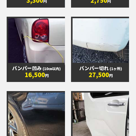
3,300
2,750
円
円
バンパー凹み
バンパー切れ
(10㎝以内)
(1ヶ所)
16,500
27,500
円
円