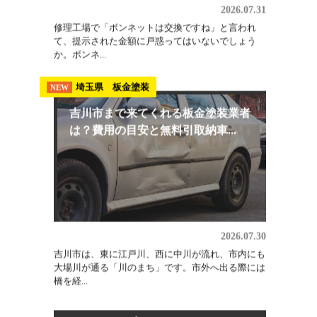
ないで...
板金修理
NEW
ボンネット交換の費用はいくら？相
場の内訳と修理で直せるケース
2026.07.31
修理工場で「ボンネットは交換ですね」と言われ
て、提示された金額に戸惑ってはいないでしょう
か。ボンネ...
埼玉県 板金塗装
NEW
吉川市まで来てくれる板金塗装業者
は？費用の目安と無料引取納車...