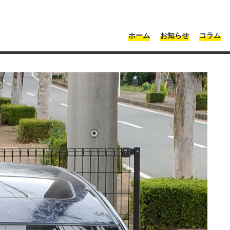
・神奈川 | Moonshot
ホーム
お知らせ
コラム
塗装
>
調布市で板金塗装を依頼したい方必見！早い・安い・高クオリティ
たい方必見！早い・安い・高
とは？