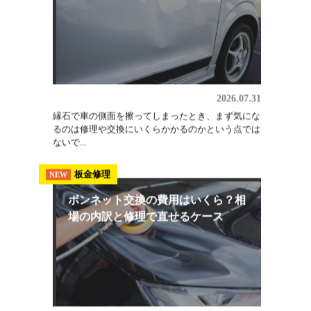
2026.08.03
埼玉でオールペン（全塗装）を検討しているなら、
軽自動車・小型普通車で25万円〜、普通車で30万
円〜...
板金修理
NEW
サイドステップの交換費用は何で決
まる？修理で済む傷との見分け...
2026.07.31
縁石で車の側面を擦ってしまったとき、まず気にな
るのは修理や交換にいくらかかるのかという点では