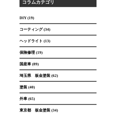
2026.07.30
吉川市は、東に江戸川、西に中川が流れ、市内にも
大場川が通る「川のまち」です。市外へ出る際には
橋を経...
コラムカテゴリ
DIY (19)
コーティング (34)
ヘッドライト (13)