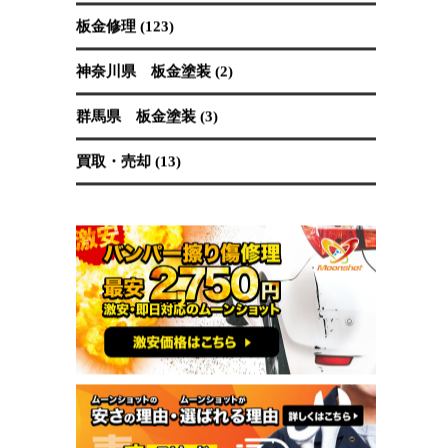
保険修理 (19)
国産車 (89)
埼玉県 板金塗装 (62)
塗装 (40)
外車 (65)
東京都 板金塗装 (34)
板金修理 (123)
神奈川県 板金塗装 (2)
群馬県 板金塗装 (3)
買取・売却 (13)