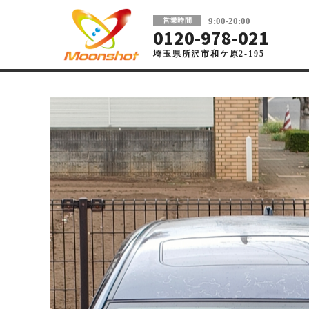
板金塗装と車の傷修理を格安で 東京・埼玉
9:00-20:00
営業時間
0120-978-021
埼玉県所沢市和ケ原2-195
車の板金塗装・傷修理ならMoonshot
>
コラム
>
東京都 板金
調布市で板金塗装を依頼し
クオリティの板金塗装業者
2025年04月28日
東京都 板金塗装