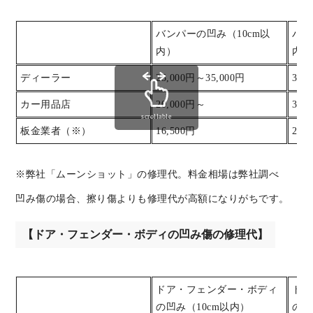
バンパーの凹み（10cm以
バン
内）
内）
ディーラー
25,000円～35,000円
35,
カー用品店
20,000円～
30,
scrollable
板金業者（※）
16,500円
22,
※弊社「ムーンショット」の修理代。料金相場は弊社調べ
凹み傷の場合、擦り傷よりも修理代が高額になりがちです。
【ドア・フェンダー・ボディの凹み傷の修理代】
ドア・フェンダー・ボディ
ドア
の凹み（10cm以内）
の凹