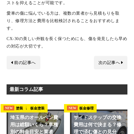
ストを抑えることが可能です。
愛車の傷に悩んでいる方は、複数の業者から見積もりを取
り、修理方法と費用を比較検討されることをおすすめしま
す。
CX-30の美しい外観を長く保つためにも、傷を発見したら早め
の対応が大切です。
前の記事へ
次の記事へ
最新コラム記事
埼玉県 板金塗装
塗装
板金修理
NEW
NEW
NEW
埼玉県のオールペン費
サイドステップの交換
用は総額いくら？車種
費用は何で決まる？修
別の料金目安と業者
理で済む傷との見分