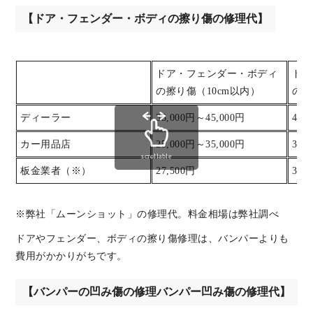
【ドア・フェンダー・ボディの擦り傷の修理代】
ドア・フェンダー・ボディ
ドア
の擦り傷（10cm以内）
の擦
ディーラー
35,000円～45,000円
45,
カー用品店
25,000円～35,000円
35,
scrollable
板金業者（※）
27,500円
33,
※弊社「ムーンショット」の修理代。料金相場は弊社調べ
ドアやフェンダー、ボディの擦り傷修理は、バンパーよりも
費用がかかりがちです。
【バンパーの凹み傷の修理バンパー凹み傷の修理代】