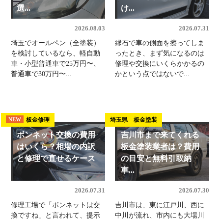
選...
け...
2026.08.03
2026.07.31
埼玉でオールペン（全塗装）
縁石で車の側面を擦ってしま
を検討しているなら、軽自動
ったとき、まず気になるのは
車・小型普通車で25万円〜、
修理や交換にいくらかかるの
普通車で30万円〜...
かという点ではないで...
板金修理
埼玉県 板金塗装
NEW
ボンネット交換の費用
吉川市まで来てくれる
はいくら？相場の内訳
板金塗装業者は？費用
と修理で直せるケース
の目安と無料引取納
車...
2026.07.31
2026.07.30
修理工場で「ボンネットは交
吉川市は、東に江戸川、西に
換ですね」と言われて、提示
中川が流れ、市内にも大場川