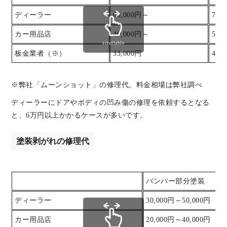
ディーラー
60,000円～
70,
カー用品店
40,000円～
50,
scrollable
板金業者（※）
33,000円
44,
※弊社「ムーンショット」の修理代。料金相場は弊社調べ
ディーラーにドアやボディの凹み傷の修理を依頼するとなる
と、6万円以上かかるケースが多いです。
塗装剥がれの修理代
バンパー部分塗装
ディーラー
30,000円～50,000円
カー用品店
20,000円～40,000円