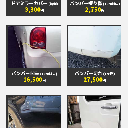
ドアミラーカバー
バンパー擦り傷
(片側)
(10㎝以内)
3,300
2,750
円
円
バンパー凹み
バンパー切れ
(10㎝以内)
(1ヶ所)
16,500
27,500
円
円