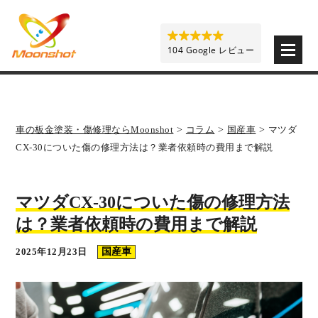
板金塗装と車の傷修理を格安で 東京・埼玉・神奈川 | M
104 Google レビュー
車の板金塗装・傷修理ならMoonshot
>
コラム
>
国産車
>
マツダ
CX-30についた傷の修理方法は？業者依頼時の費用まで解説
マツダCX-30についた傷の修理方法
は？業者依頼時の費用まで解説
2025年12月23日
国産車