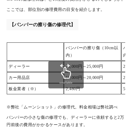
ここでは、部位別の修理費用の目安を紹介します。
【バンパーの擦り傷の修理代】
バンパーの擦り傷（10cm以
バン
内）
内）
ディーラー
15,000円～25,000円
25,
カー用品店
10,000円～20,000円
20,
scrollable
板金業者（※）
2,480円
5,5
※弊社「ムーンショット」の修理代。料金相場は弊社調べ
バンパーの小さな傷の修理でも、ディーラーに依頼すると2万
円前後の費用がかかるケースがあります。