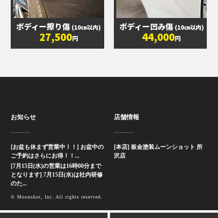
ボディー擦り傷
ボディー凹み傷
(10㎝以内)
(10㎝以内)
27,500
44,000
円
円
お知らせ
店舗情報
[お盆も休まず営業中！！] お盆中の
[本店] 板金塗装ムーンショット 所
ご予約はさらにお得！！...
沢店
[7月15日(水)の営業は16時00分まで
となります] 7月15日(水)は社内研修
のた...
© Moonshot, Inc. All rights reserved.