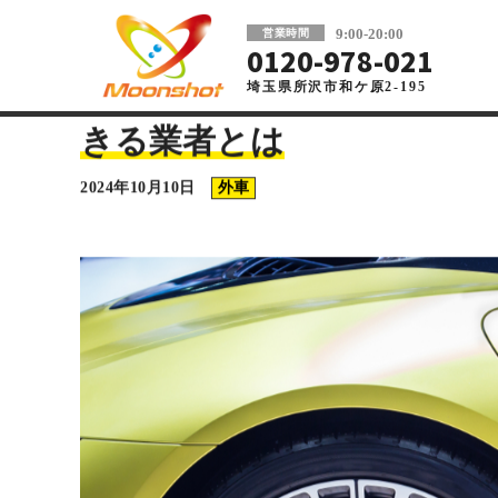
板金塗装と車の傷修理を格安で 東京・埼玉
9:00-20:00
営業時間
0120-978-021
埼玉県所沢市和ケ原2-195
車の板金塗装・傷修理ならMoonshot
>
コラム
>
外車
>
マセラ
マセラティの傷修理が安い業
きる業者とは
2024年10月10日
外車