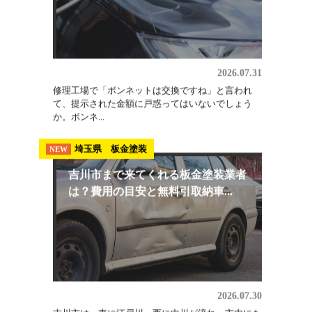
ないで...
板金修理
NEW
ボンネット交換の費用はいくら？相
場の内訳と修理で直せるケース
2026.07.31
修理工場で「ボンネットは交換ですね」と言われ
て、提示された金額に戸惑ってはいないでしょう
か。ボンネ...
埼玉県 板金塗装
NEW
吉川市まで来てくれる板金塗装業者
は？費用の目安と無料引取納車...