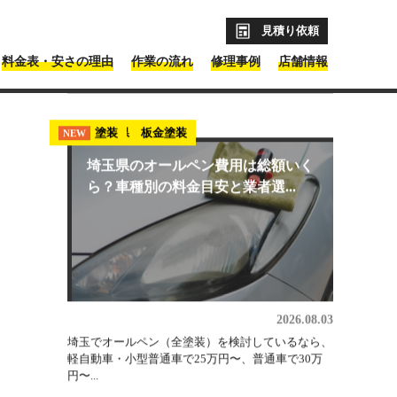
見積り依頼
料金表・安さの理由
作業の流れ
修理事例
店舗情報
最新コラム記事
埼玉県 板金塗装
塗装
NEW
NEW
埼玉県のオールペン費用は総額いく
ら？車種別の料金目安と業者選...