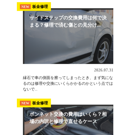
2026.08.03
埼玉でオールペン（全塗装）を検討しているなら、
軽自動車・小型普通車で25万円〜、普通車で30万
円〜...
板金修理
NEW
サイドステップの交換費用は何で決
まる？修理で済む傷との見分け...
2026.07.31
縁石で車の側面を擦ってしまったとき、まず気にな
るのは修理や交換にいくらかかるのかという点では