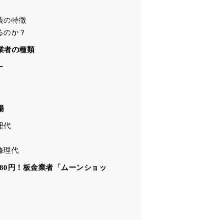
目次
装の特徴
るのか？
業者の種類
ー
場
理代