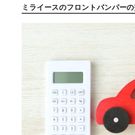
な補修で元通りに直せます。一方、損傷が大きく深くな
ただし、
素人目では正確な判断が難しい
のが実情です。
一見すると表面的な傷に見えても、内部まで影響が及ん
ります。衝撃を受けた部分は目に見えない内部損傷が起
そのため、自分での判断が難しいなら、
専門業者への診
者であれば、気軽にプロの目での確認によって、適切な
ミライースのフロントバンパーの