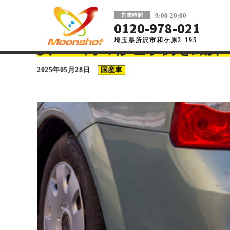
板金塗装と車の傷修理を格安で 東京・埼玉
9:00-20:00
営業時間
0120-978-021
埼玉県所沢市和ケ原2-195
車の板金塗装・傷修理ならMoonshot
>
コラム
>
国産車
>
ミ
ミライースのフロントバン
安2480円の修理事例を紹介
2025年05月28日
国産車