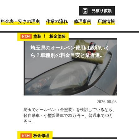
見積り依頼
料金表・安さの理由
作業の流れ
修理事例
店舗情報
を紹介！
最新コラム記事
埼玉県 板金塗装
塗装
NEW
NEW
埼玉県のオールペン費用は総額いく
ら？車種別の料金目安と業者選...