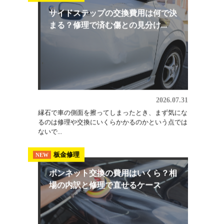
2026.08.03
埼玉でオールペン（全塗装）を検討しているなら、
軽自動車・小型普通車で25万円〜、普通車で30万
円〜...
板金修理
NEW
サイドステップの交換費用は何で決
まる？修理で済む傷との見分け...
2026.07.31
縁石で車の側面を擦ってしまったとき、まず気にな
るのは修理や交換にいくらかかるのかという点では