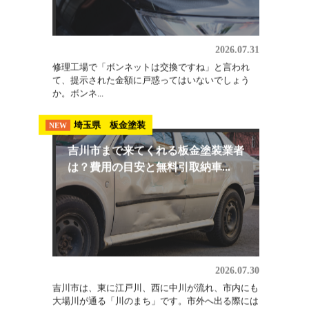
ないで...
板金修理
NEW
ボンネット交換の費用はいくら？相
場の内訳と修理で直せるケース
2026.07.31
修理工場で「ボンネットは交換ですね」と言われ
て、提示された金額に戸惑ってはいないでしょう
か。ボンネ...
埼玉県 板金塗装
NEW
吉川市まで来てくれる板金塗装業者
は？費用の目安と無料引取納車...