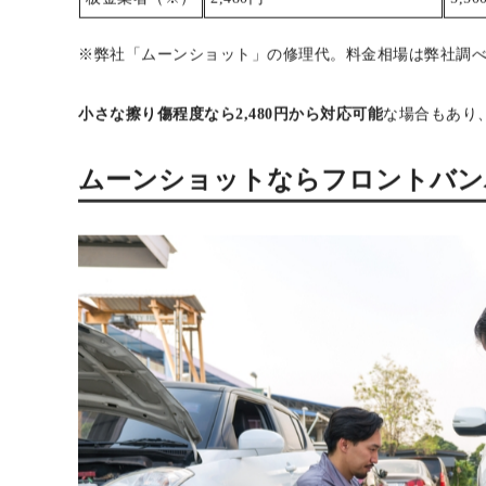
ナブルな価格設定をしています。
バンパーの擦り傷（10cm以内）
バン
ディーラー
15,000円～25,000円
25,
カー用品店
10,000円～20,000円
20,
板金業者（※）
2,480円
5,50
※弊社「ムーンショット」の修理代。料金相場は弊社調
小さな擦り傷程度なら2,480円から対応可能
な場合もあり
ムーンショットならフロントバンパ