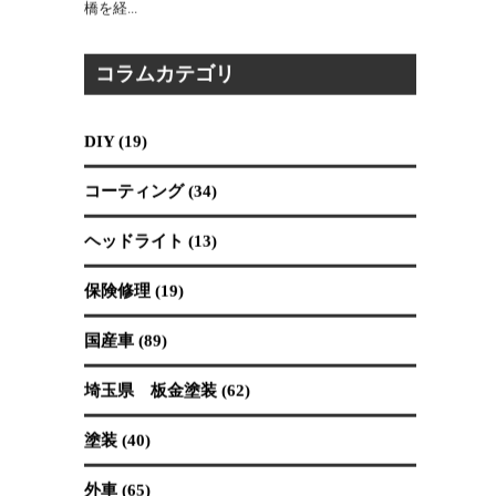
2026.07.30
吉川市は、東に江戸川、西に中川が流れ、市内にも
大場川が通る「川のまち」です。市外へ出る際には
橋を経...
コラムカテゴリ
DIY (19)
コーティング (34)
ヘッドライト (13)