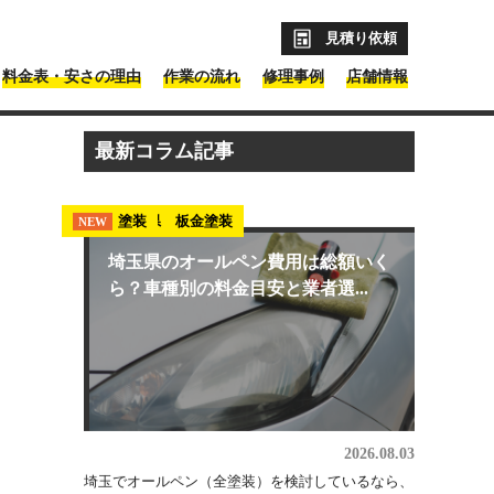
見積り依頼
料金表・安さの理由
作業の流れ
修理事例
店舗情報
価の修理業者も紹介
最新コラム記事
埼玉県 板金塗装
塗装
NEW
NEW
埼玉県のオールペン費用は総額いく
ら？車種別の料金目安と業者選...