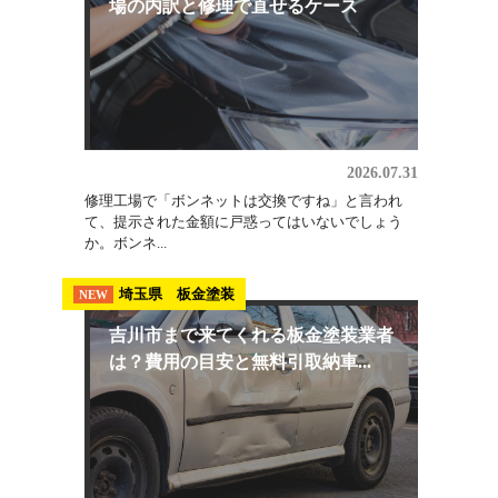
ないで...
板金修理
NEW
ボンネット交換の費用はいくら？相
場の内訳と修理で直せるケース
2026.07.31
修理工場で「ボンネットは交換ですね」と言われ
て、提示された金額に戸惑ってはいないでしょう
か。ボンネ...
埼玉県 板金塗装
NEW
吉川市まで来てくれる板金塗装業者
は？費用の目安と無料引取納車...