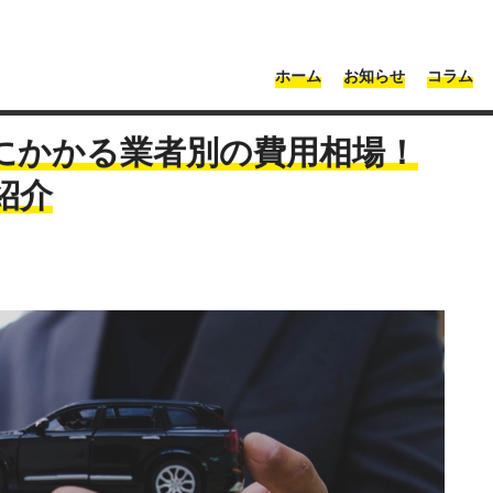
・神奈川 | Moonshot
ホーム
お知らせ
コラム
塗装
>
【埼玉県三芳町】車の修理にかかる業者別の費用相場！口コミ高評
にかかる業者別の費用相場！
紹介