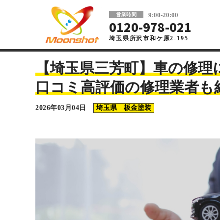
板金塗装と車の傷修理を格安で 東京・埼玉
9:00-20:00
営業時間
0120-978-021
埼玉県所沢市和ケ原2-195
車の板金塗装・傷修理ならMoonshot
>
コラム
>
埼玉県 板金
【埼玉県三芳町】車の修理
口コミ高評価の修理業者も
2026年03月04日
埼玉県 板金塗装