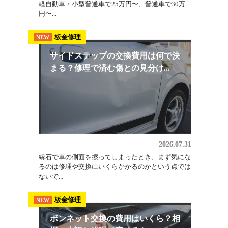
2026.08.03
埼玉でオールペン（全塗装）を検討しているなら、
軽自動車・小型普通車で25万円〜、普通車で30万
円〜...
板金修理
NEW
サイドステップの交換費用は何で決
まる？修理で済む傷との見分け...
2026.07.31
縁石で車の側面を擦ってしまったとき、まず気にな
るのは修理や交換にいくらかかるのかという点では