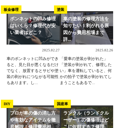
板金修理
塗装
ボンネットの凹み修理
車の塗装の修理方法を
はいくら？修理代が安
知りたい！剥がれる原
い業者はどこ？
因から費用相場まで
詳...
2025.02.27
2025.02.26
車のボンネットに凹みができ
「愛車の塗装が剥がれた」
ると、見た目が悪くなるだけ
「塗装が剥がれて、修理した
でなく、放置するとサビや塗
い」車を運転していると、何
装の剥がれにつながる可能性
かの拍子で塗装が剥がれてし
もあります。し...
まうこともあるで...
DIY
国産車
プロが車の傷の消し方
ランクル（ランドクル
や有効なアイテムを徹
ーザー）の傷修理はど
底解説！修理費用相
こに依頼する？修理