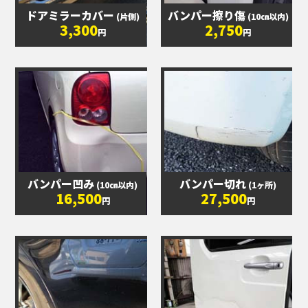
ドアミラーカバー
バンパー擦り傷
(片側)
(10㎝以内)
3,300
2,750
円
円
バンパー凹み
バンパー切れ
(10㎝以内)
(1ヶ所)
16,500
27,500
円
円