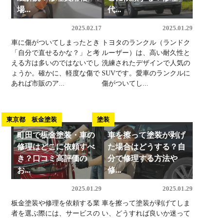
場...
代...
2025.02.17
2025.01.29
車に傷がついてしまったとき
トヨタのランクル（ランドク
「自分で直せるかな？」と考
ルーザー）は、高い耐久性と
える方は多いのではないでし
洗練されたデザインで人気の
ょうか。確かに、軽度な傷で
SUVです。愛車のランクルに
あれば市販のア...
傷がついてし...
東京都 板金塗装
塗装
町田で板金塗装・車の
車を擦って塗装が剥げ
修理はどこに依頼すべ
た場合はどうする？自
き？口コミ高評価の
分で修理する方法や
お...
修...
2025.01.29
2025.01.29
板金塗装や修理を依頼する業
車を擦って塗装が剥げてしま
者を選ぶ際には、サービスの
い、どうすれば良いか迷って