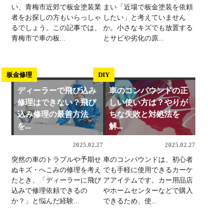
い、青梅市近郊で板金塗装業
まい「近場で板金塗装を依頼
者をお探しの方もいらっしゃ
したい」と考えていません
るでしょう。この記事では、
か。小さなキズでも放置する
青梅市で車の板...
とサビや劣化の原...
板金修理
DIY
ディーラーで飛び込み
車のコンパウンドの正
修理はできない？飛び
しい使い方は？やりが
込み修理の最善方法
ちな失敗と対処法を
を...
解...
2025.02.27
2025.02.27
突然の車のトラブルや予期せ
車のコンパウンドは、初心者
ぬキズ・へこみの修理を考え
でも手軽に使用できるカーケ
たとき、「ディーラーに飛び
アアイテムです。カー用品店
込みで修理依頼できるの
やホームセンターなどで購入
か？」と悩んだ経験...
できるため、使...