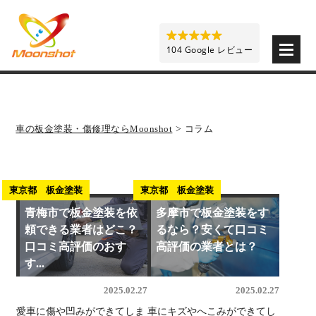
板金塗装と車の傷修理を格安で 東京・埼玉・神奈川 | M
104 Google レビュー
車の板金塗装・傷修理ならMoonshot
>
コラム
東京都 板金塗装
東京都 板金塗装
青梅市で板金塗装を依
多摩市で板金塗装をす
頼できる業者はどこ？
るなら？安くて口コミ
口コミ高評価のおす
高評価の業者とは？
す...
2025.02.27
2025.02.27
愛車に傷や凹みができてしま
車にキズやへこみができてし