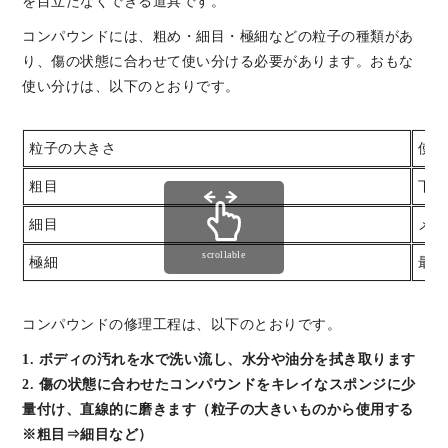
を目立たなくできる道具です。
コンパウンドには、粗め・細目・極細などの粒子の種類があ
り、傷の状態に合わせて使い分ける必要があります。おもな
使い分けは、以下のとおりです。
粒子の大きさ
使用
粗目
下処
細目
メイ
scrollable
極細
最後
コンパウンドの修理工程は、以下のとおりです。
1. ボディの汚れを水で洗い流し、水分や油分を拭き取ります
2. 傷の状態に合わせたコンパウンドをキレイなスポンジに少
量付け、直線的に磨きます（粒子の大きいものから使用する
※粗目⇒細目など）