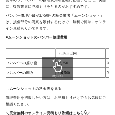
愛車のリアバンパーの修理費用を正確に把握するには、実際
に、複数業者に見積もりをとるのがおすすめです。
バンパー修理が最安2,750円の板金業者「ムーンショット」
は、損傷部分の写真を添付するだけで、無料で簡単にオンラ
イン見積もりができます。
■ムーンショットのバンパー修理費用
（10cm以内）
（2
バンパーの擦り傷
¥2,750
¥5,5
バンパーの凹み
¥16,500
¥22,
scrollable
→
ムーンショットの料金表を見る
修理費用を把握したい方は、お見積もりだけでもお気軽にご
相談ください。
＼完全無料のオンライン見積もり依頼はこちら👇／