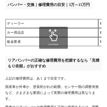
バンパー・交換｜修理費用の目安｜3万～15万円
ディーラー
¥10
カー用品店
¥50
板金業者
¥30
scrollable
リアバンパーの正確な修理費用を把握するなら「見積
もり依頼」がおすすめ
上記の修理費用は、あくまで目安です。
国産車か外車か、塗装剥がれの範囲、センサー類の調整有無
など、さまざまな要因によって実際の修理費用は異なりま
す。