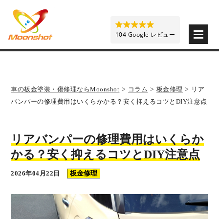
板金塗装と車の傷修理を格安で 東京・埼玉・神奈川 | M
104 Google レビュー
車の板金塗装・傷修理ならMoonshot
>
コラム
>
板金修理
>
リア
バンパーの修理費用はいくらかかる？安く抑えるコツとDIY注意点
リアバンパーの修理費用はいくらか
かる？安く抑えるコツとDIY注意点
2026年04月22日
板金修理