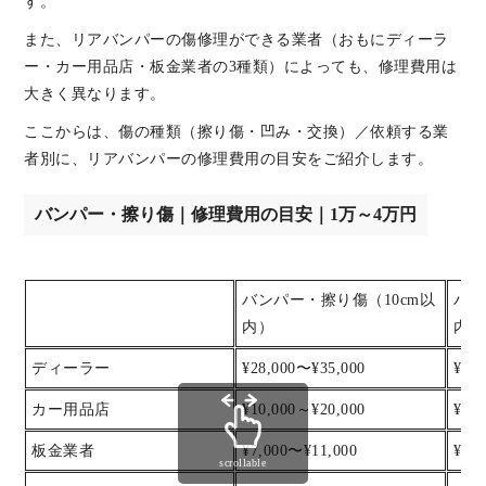
す。
また、リアバンパーの傷修理ができる業者（おもにディーラ
ー・カー用品店・板金業者の3種類）によっても、修理費用は
大きく異なります。
ここからは、傷の種類（擦り傷・凹み・交換）／依頼する業
者別に、リアバンパーの修理費用の目安をご紹介します。
バンパー・擦り傷｜修理費用の目安｜1万～4万円
バンパー・擦り傷（10cm以
バン
内）
内）
ディーラー
¥28,000〜¥35,000
¥35
カー用品店
¥10,000～¥20,000
¥20
板金業者
¥7,000〜¥11,000
¥11
scrollable