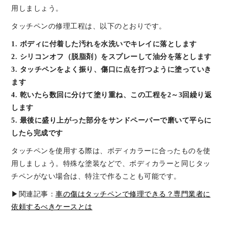
用しましょう。
タッチペンの修理工程は、以下のとおりです。
1. ボディに付着した汚れを水洗いでキレイに落とします
2. シリコンオフ（脱脂剤）をスプレーして油分を落とします
3. タッチペンをよく振り、傷口に点を打つように塗っていき
ます
4. 乾いたら数回に分けて塗り重ね、この工程を2～3回繰り返
します
5. 最後に盛り上がった部分をサンドペーパーで磨いて平らに
したら完成です
タッチペンを使用する際は、ボディカラーに合ったものを使
用しましょう。特殊な塗装などで、ボディカラーと同じタッ
チペンがない場合は、特注で作ることも可能です。
▶関連記事：
車の傷はタッチペンで修理できる？専門業者に
依頼するべきケースとは