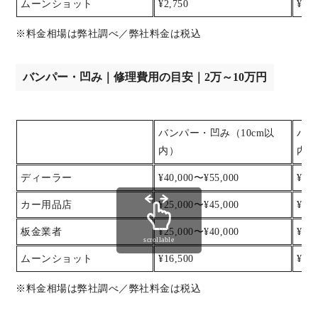
ムーンショット
¥2,750
¥5,5
※料金相場は弊社調べ／弊社料金は税込
バンパー・凹み｜修理費用の目安｜2万～10万円
バンパー・凹み（10cm以
バン
内）
内）
ディーラー
¥40,000〜¥55,000
¥55
カー用品店
¥25,000〜¥45,000
¥45
板金業者
¥25,000〜¥40,000
¥40
scrollable
ムーンショット
¥16,500
¥22,
※料金相場は弊社調べ／弊社料金は税込