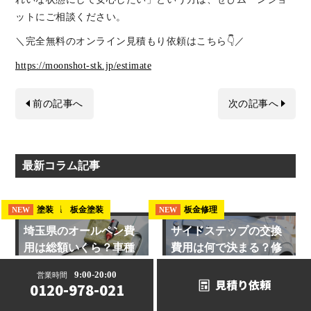
ットにご相談ください。
＼完全無料のオンライン見積もり依頼はこちら👇／
https://moonshot-stk.jp/estimate
前の記事へ
次の記事へ
最新コラム記事
埼玉県 板金塗装
塗装
板金修理
NEW
NEW
NEW
埼玉県のオールペン費
サイドステップの交換
用は総額いくら？車種
費用は何で決まる？修
別の料金目安と業者
理で済む傷との見分
9:00-20:00
営業時間
選...
け...
見積り依頼
0120-978-021
2026.08.03
2026.07.31