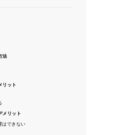
目次
方法
メリット