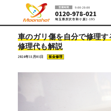
板金塗装と車の傷修理を格安で 東京・埼玉
9:00-20:00
営業時間
0120-978-021
埼玉県所沢市和ケ原2-195
車の板金塗装・傷修理ならMoonshot
>
コラム
>
板金修理
>
車のガリ傷を自分で修理す
修理代も解説
2024年11月01日
板金修理