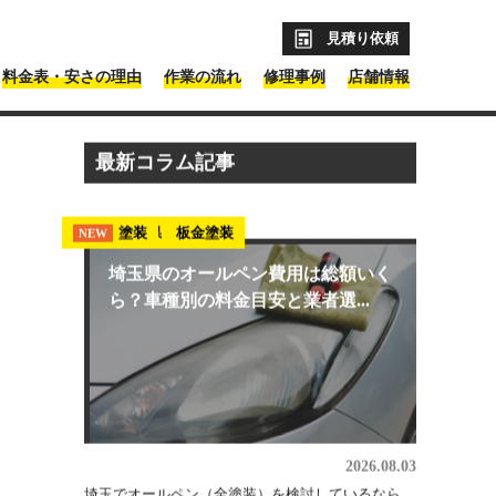
見積り依頼
料金表・安さの理由
作業の流れ
修理事例
店舗情報
最新コラム記事
埼玉県 板金塗装
塗装
NEW
NEW
埼玉県のオールペン費用は総額いく
ら？車種別の料金目安と業者選...