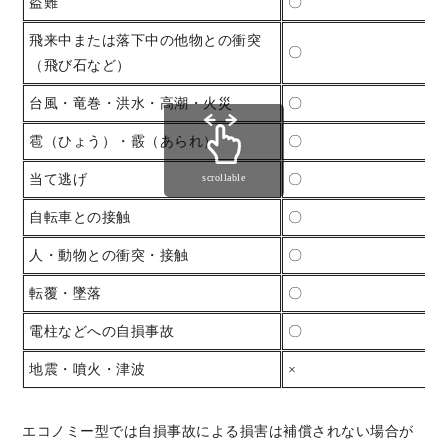
盗難
〇
飛来中または落下中の他物との衝突
〇
（飛び石など）
台風・竜巻・洪水・高潮・火災
〇
雹（ひょう）・霰（あられ）
〇
当て逃げ
scrollable
〇
自転車との接触
〇
人・動物との衝突・接触
〇
転覆・墜落
〇
電柱などへの自損事故
〇
地震・噴火・津波
×
エコノミー型では自損事故による損害は補償されない場合が