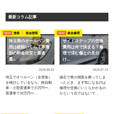
最新コラム記事
埼玉県 板金塗装
塗装
板金修理
NEW
NEW
NEW
埼玉県のオールペン費
サイドステップの交換
用は総額いくら？車種
費用は何で決まる？修
別の料金目安と業者
理で済む傷との見分
選...
け...
2026.08.03
2026.07.31
埼玉でオールペン（全塗装）
縁石で車の側面を擦ってしま
を検討しているなら、軽自動
ったとき、まず気になるのは
車・小型普通車で25万円〜、
修理や交換にいくらかかるの
普通車で30万円〜...
かという点ではないで...