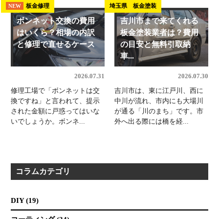
板金修理
埼玉県 板金塗装
NEW
ボンネット交換の費用
吉川市まで来てくれる
はいくら？相場の内訳
板金塗装業者は？費用
と修理で直せるケース
の目安と無料引取納
車...
2026.07.31
2026.07.30
修理工場で「ボンネットは交
吉川市は、東に江戸川、西に
換ですね」と言われて、提示
中川が流れ、市内にも大場川
された金額に戸惑ってはいな
が通る「川のまち」です。市
いでしょうか。ボンネ...
外へ出る際には橋を経...
コラムカテゴリ
DIY (19)