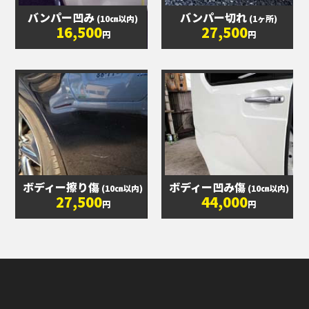
バンパー凹み
バンパー切れ
(10㎝以内)
(1ヶ所)
16,500
27,500
円
円
ボディー擦り傷
ボディー凹み傷
(10㎝以内)
(10㎝以内)
27,500
44,000
円
円