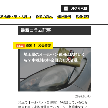
見積り依頼
料金表・安さの理由
作業の流れ
修理事例
店舗情報
最新コラム記事
埼玉県 板金塗装
塗装
NEW
NEW
埼玉県のオールペン費用は総額いく
ら？車種別の料金目安と業者選...