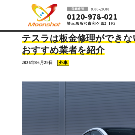
板金塗装と車の傷修理を格安で 東京・埼玉
9:00-20:00
営業時間
0120-978-021
埼玉県所沢市和ケ原2-195
車の板金塗装・傷修理ならMoonshot
>
コラム
>
外車
>
テス
テスラは板金修理ができな
おすすめ業者を紹介
2026年06月29日
外車