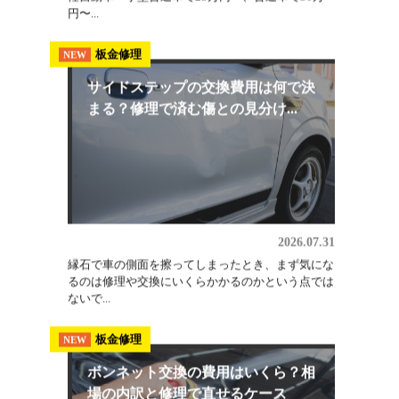
2026.08.03
埼玉でオールペン（全塗装）を検討しているなら、
軽自動車・小型普通車で25万円〜、普通車で30万
円〜...
板金修理
NEW
サイドステップの交換費用は何で決
まる？修理で済む傷との見分け...
2026.07.31
縁石で車の側面を擦ってしまったとき、まず気にな
るのは修理や交換にいくらかかるのかという点では