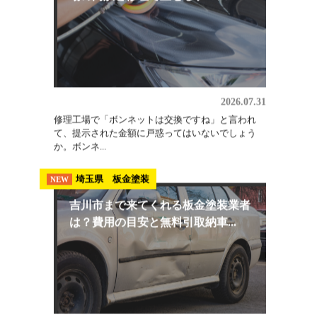
ないで...
板金修理
NEW
ボンネット交換の費用はいくら？相
場の内訳と修理で直せるケース
2026.07.31
修理工場で「ボンネットは交換ですね」と言われ
て、提示された金額に戸惑ってはいないでしょう
か。ボンネ...
埼玉県 板金塗装
NEW
吉川市まで来てくれる板金塗装業者
は？費用の目安と無料引取納車...