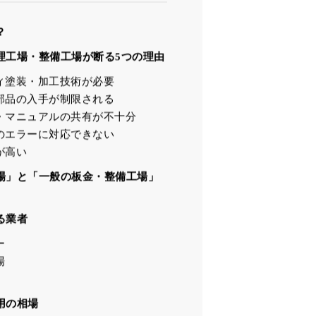
目次
？
理工場・整備工場が断る5つの理由
ィ塗装・加工技術が必要
部品の入手が制限される
・マニュアルの共有が不十分
のエラーに対応できない
が高い
場」と「一般の板金・整備工場」
る業者