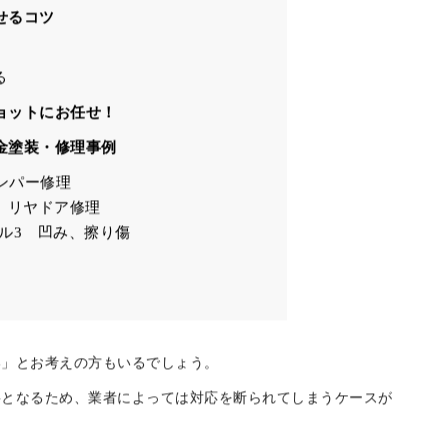
ー
場
用の相場
せるコツ
る
ョットにお任せ！
金塗装・修理事例
バンパー修理
S リヤドア修理
デル3 凹み、擦り傷