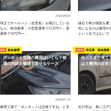
2026.08.03
埼玉でオールペン（全塗装）を検討している
縁石で車の側面を擦
なら、軽自動車・小型普通車で25万円〜、普
気になるのは修理や
通車で30万円〜...
という点ではないで..
板金修理
埼玉県 板金塗装
NEW
NEW
ボンネット交換の費用はいくら？相
吉川市まで来て
場の内訳と修理で直せるケース
は？費用の目安と
2026.07.31
修理工場で「ボンネットは交換ですね」と言
吉川市は、東に江戸