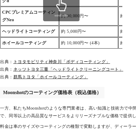
グα
CPCプレミアムコーティン
約 90,000円〜
約 100
scrollable
グNeo
ヘッドライトコーティング
約 5,000円〜
約 5,0
ホイールコーティング
約 10,000円〜 (4本)
約 10,0
出典：
トヨタモビリティ神奈川「ボディコーティング」
出典：
ネッツトヨタ三重「ヘッドライトクリーニングコート」
出典：
群馬トヨタ「ホイールコーティング」
Moonshotのコーティング価格表（税込価格）
一方、私たちMoonshotのような専門業者は、高い知識と技術力で
で、同等以上の高品質なサービスをよりリーズナブルな価格で提供
料金は車のサイズやコーティングの種類で変動しますが、ディーラ