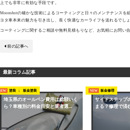
上でも非常に有効な手段です。
Moonshotの確かな技術によるコーティングと日々のメンテナンス
ヨタ車本来の魅力を引き出し、長く快適なカーライフを送れるでし
コーティングに関するご相談や無料見積もりなど、お気軽にお問い
前の記事へ
最新コラム記事
埼玉県 板金塗装
塗装
板金修理
NEW
NEW
NEW
埼玉県のオールペン費用は総額いく
サイドステップ
ら？車種別の料金目安と業者選...
まる？修理で済む