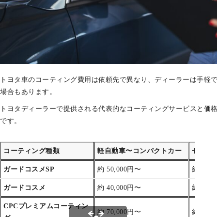
トヨタ車のコーティング費用は依頼先で異なり、ディーラーは手軽
場合もあります。
トヨタディーラーで提供される代表的なコーティングサービスと価
です。
コーティング種類
軽自動車〜コンパクトカー
セダン〜
ガードコスメSP
約 50,000円〜
約 60,
ガードコスメ
約 40,000円〜
約 50,
CPCプレミアムコーティン
約 70,000円〜
約 80,