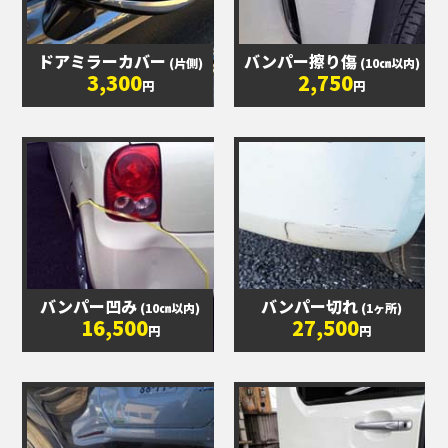
ドアミラーカバー
バンパー擦り傷
(片側)
(10㎝以内)
3,300
2,750
円
円
バンパー凹み
バンパー切れ
(10㎝以内)
(1ヶ所)
16,500
27,500
円
円