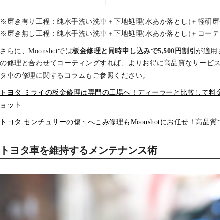
※磨き有り工程：純水手洗い洗車＋下地処理(水あか落とし)＋軽研磨
※磨き無し工程：純水手洗い洗車＋下地処理(水あか落とし)＋コーテ
さらに、Moonshotでは
板金修理と同時申し込みで5,500円割引
が適用
の修理と合わせてコーティングすれば、よりお得に高品質なサービ
タ車の修理に関するコラムもご参照ください。
トヨタ ミライの板金修理は専門の工場へ！ディーラーと比較して料
ョット
トヨタ センチュリーの傷・へこみ修理もMoonshotにお任せ！高品
トヨタ車を維持するメンテナンス術