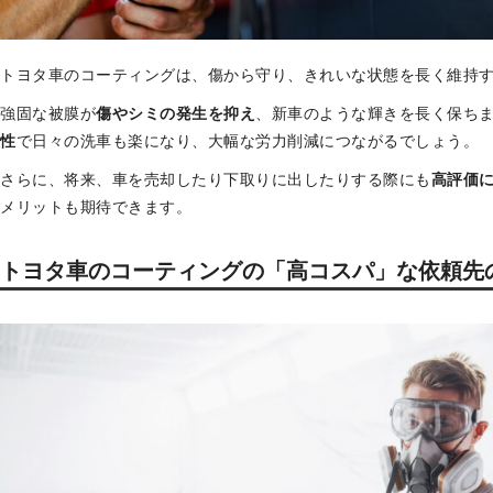
トヨタ車のコーティングは、傷から守り、きれいな状態を長く維持
強固な被膜が
傷やシミの発生を抑え
、新車のような輝きを長く保ち
性
で日々の洗車も楽になり、大幅な労力削減につながるでしょう。
さらに、将来、車を売却したり下取りに出したりする際にも
高評価
メリットも期待できます。
トヨタ車のコーティングの「高コスパ」な依頼先