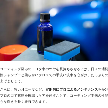
コーティング済みのトヨタ車のツヤを長持ちさせるには、日々の適
性シャンプーと柔らかいクロスでの手洗い洗車を心がけ、たっぷり
上げましょう。
さらに、数カ月に一度など、
定期的にプロによるメンテナンス
を受
プロの目で状態を確認しケアを施すことで、コーティング本来の性
うな輝きを長く維持できます。