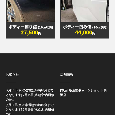
ボディー擦り傷
ボディー凹み傷
(10㎝以内)
(10㎝以内)
27,500
44,000
円
円
お知らせ
店舗情報
[7月15日(水)の営業は16時00分まで
[本店] 板金塗装ムーンショット 所
となります] 7月15日(水)は社内研修
沢店
のた...
[6月10日(水)の営業は16時00分まで
となります] 6月10日(水)は社内研修
のた...