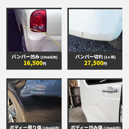
バンパー凹み
バンパー切れ
(10㎝以内)
(1ヶ所)
16,500
27,500
円
円
ボディー擦り傷
ボディー凹み傷
(10㎝以内)
(10㎝以内)