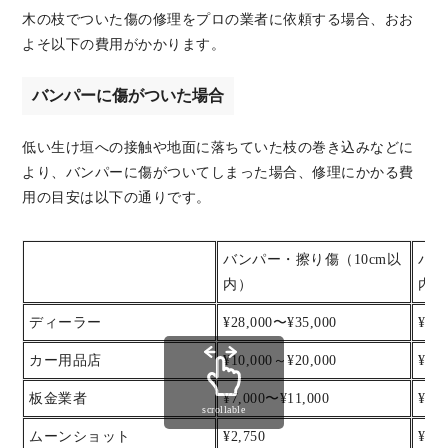
木の枝でついた傷の修理をプロの業者に依頼する場合、おお
よそ以下の費用がかかります。
バンパーに傷がついた場合
低い生け垣への接触や地面に落ちていた枝の巻き込みなどに
より、バンパーに傷がついてしまった場合、修理にかかる費
用の目安は以下の通りです。
バンパー・擦り傷（10cm以
バン
内）
内）
ディーラー
¥28,000〜¥35,000
¥35
カー用品店
¥10,000～¥20,000
¥20
板金業者
¥7,000〜¥11,000
¥11
scrollable
ムーンショット
¥2,750
¥5,5