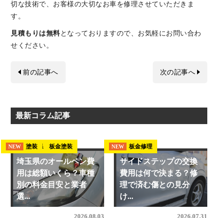
切な技術で、お客様の大切なお車を修理させていただきま
す。
見積もりは無料
となっておりますので、お気軽にお問い合わ
せください。
前の記事へ
次の記事へ
最新コラム記事
埼玉県 板金塗装
塗装
板金修理
NEW
NEW
NEW
埼玉県のオールペン費
サイドステップの交換
用は総額いくら？車種
費用は何で決まる？修
別の料金目安と業者
理で済む傷との見分
選...
け...
2026.08.03
2026.07.31