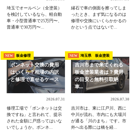
埼玉でオールペン（全塗装）
縁石で車の側面を擦ってしま
を検討しているなら、軽自動
ったとき、まず気になるのは
車・小型普通車で25万円〜、
修理や交換にいくらかかるの
普通車で30万円〜...
かという点ではないで...
板金修理
埼玉県 板金塗装
NEW
NEW
ボンネット交換の費用
吉川市まで来てくれる
はいくら？相場の内訳
板金塗装業者は？費用
と修理で直せるケース
の目安と無料引取納
車...
2026.07.31
2026.07.30
修理工場で「ボンネットは交
吉川市は、東に江戸川、西に
換ですね」と言われて、提示
中川が流れ、市内にも大場川
された金額に戸惑ってはいな
が通る「川のまち」です。市
いでしょうか。ボンネ...
外へ出る際には橋を経...