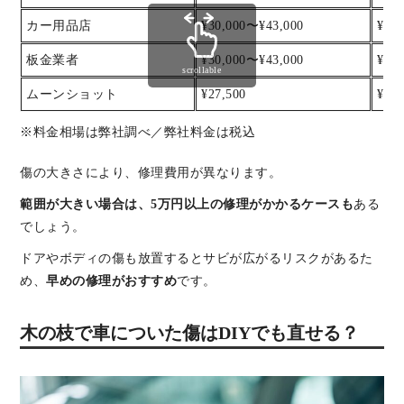
カー用品店
¥30,000〜¥43,000
¥43
板金業者
¥30,000〜¥43,000
¥43
scrollable
ムーンショット
¥27,500
¥38,
※料金相場は弊社調べ／弊社料金は税込
傷の大きさにより、修理費用が異なります。
範囲が大きい場合は、5万円以上の修理がかかるケースも
ある
でしょう。
ドアやボディの傷も放置するとサビが広がるリスクがあるた
め、
早めの修理がおすすめ
です。
木の枝で車についた傷はDIYでも直せる？