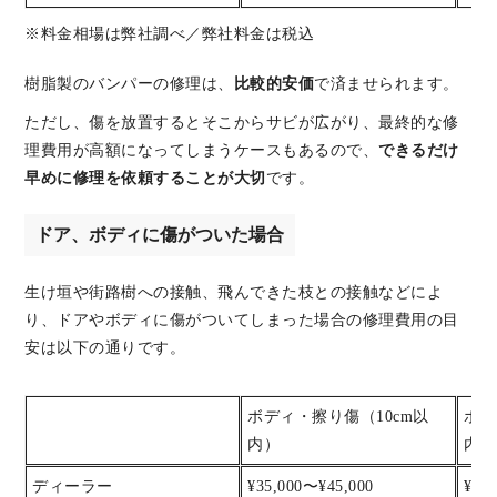
※料金相場は弊社調べ／弊社料金は税込
樹脂製のバンパーの修理は、
比較的安価
で済ませられます。
ただし、傷を放置するとそこからサビが広がり、最終的な修
理費用が高額になってしまうケースもあるので、
できるだけ
早めに修理を依頼することが大切
です。
ドア、ボディに傷がついた場合
生け垣や街路樹への接触、飛んできた枝との接触などによ
り、ドアやボディに傷がついてしまった場合の修理費用の目
安は以下の通りです。
ボディ・擦り傷（10cm以
ボデ
内）
内）
ディーラー
¥35,000〜¥45,000
¥45