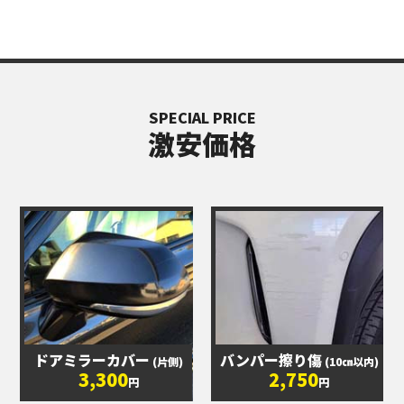
SPECIAL PRICE
激安価格
ドアミラーカバー
バンパー擦り傷
(片側)
(10㎝以内)
3,300
2,750
円
円