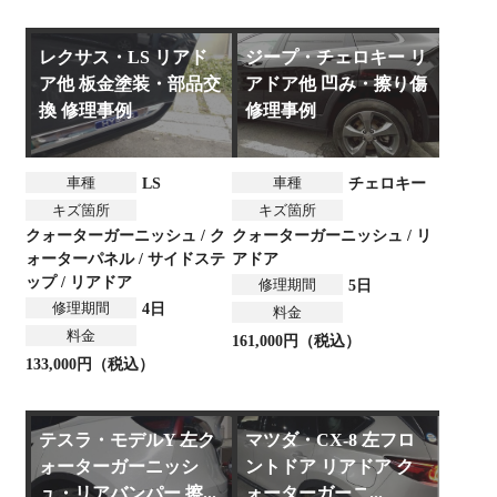
レクサス・LS リアド
ジープ・チェロキー リ
ア他 板金塗装・部品交
アドア他 凹み・擦り傷
換 修理事例
修理事例
車種
車種
LS
チェロキー
キズ箇所
キズ箇所
クォーターガーニッシュ / ク
クォーターガーニッシュ / リ
ォーターパネル / サイドステ
アドア
ップ / リアドア
修理期間
5日
修理期間
4日
料金
料金
161,000円（税込）
133,000円（税込）
テスラ・モデルY 左ク
マツダ・CX-8 左フロ
ォーターガーニッシ
ントドア リアドア ク
ュ・リアバンパー 擦...
ォーターガーニ...