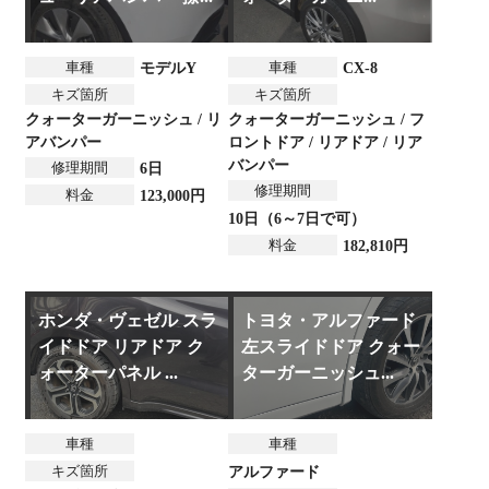
車種
車種
モデルY
CX-8
キズ箇所
キズ箇所
クォーターガーニッシュ / リ
クォーターガーニッシュ / フ
アバンパー
ロントドア / リアドア / リア
バンパー
修理期間
6日
修理期間
料金
123,000円
10日（6～7日で可）
料金
182,810円
ホンダ・ヴェゼル スラ
トヨタ・アルファード
イドドア リアドア ク
左スライドドア クォー
ォーターパネル ...
ターガーニッシュ...
車種
車種
キズ箇所
アルファード