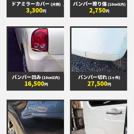
ドアミラーカバー
バンパー擦り傷
(片側)
(10㎝以内)
3,300
2,750
円
円
バンパー凹み
バンパー切れ
(10㎝以内)
(1ヶ所)
16,500
27,500
円
円