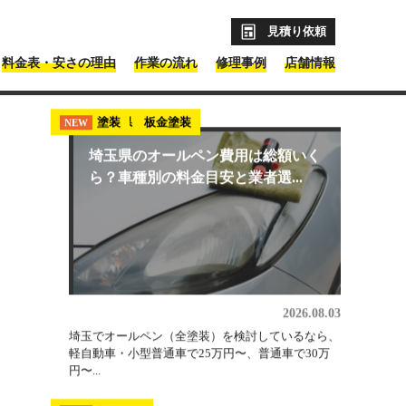
見積り依頼
料金表・安さの理由
作業の流れ
修理事例
店舗情報
解説
最新コラム記事
埼玉県 板金塗装
塗装
NEW
NEW
埼玉県のオールペン費用は総額いく
ら？車種別の料金目安と業者選...