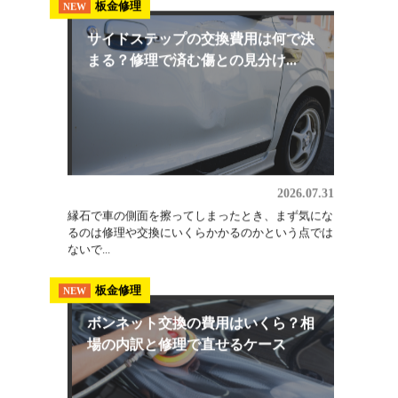
2026.08.03
埼玉でオールペン（全塗装）を検討しているなら、
軽自動車・小型普通車で25万円〜、普通車で30万
円〜...
板金修理
NEW
サイドステップの交換費用は何で決
まる？修理で済む傷との見分け...
2026.07.31
縁石で車の側面を擦ってしまったとき、まず気にな
るのは修理や交換にいくらかかるのかという点では