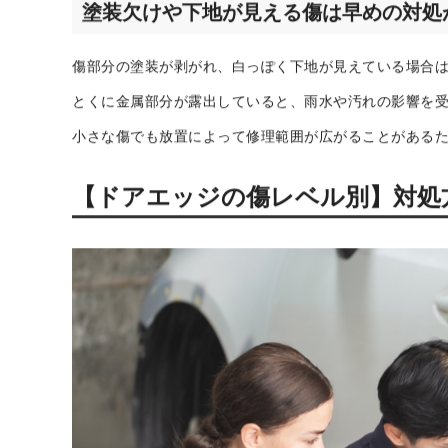
表面だけの浅い傷なら軽症のケースもあ
爪が引っかからない程度の浅い傷であれば、塗装表面だ
この場合はコンパウンドで目立ちにくくできることもあ
ただし、
傷の範囲が広がっていないか、定期的な状態確
塗装欠けや下地が見える傷は早めの対処
傷部分の塗装が剥がれ、白っぽく下地が見えている場合
とくに金属部分が露出していると、雨水や汚れの影響を
小さな傷でも放置によって修理範囲が広がることがある
【ドアエッジの傷レベル別】対処