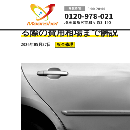
板金塗装と車の傷修理を格安で 東京・埼玉
9:00-20:00
営業時間
0120-978-021
埼玉県所沢市和ケ原2-195
車の板金塗装・傷修理ならMoonshot
>
コラム
>
板金修理
>
ドアエッジに傷がついた場
る際の費用相場まで解説
2026年05月27日
板金修理