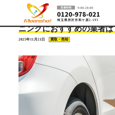
板金塗装と車の傷修理を格安で 東京・埼玉
9:00-20:00
営業時間
0120-978-021
埼玉県所沢市和ケ原2-195
車の板金塗装・傷修理ならMoonshot
>
コラム
>
買取・売却
車査定時のマイナスポイン
ニングにおすすめの業者は
2025年11月21日
買取・売却