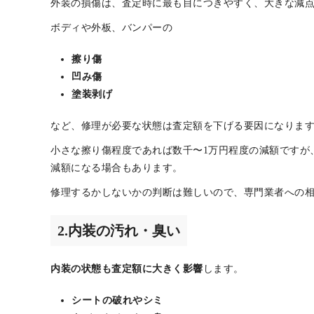
機能の劣化・不具合
書類の不備
修復歴・事故歴の有無
1.外装の損傷
外装の損傷は、査定時に最も目につきやすく、大きな減
ボディや外板、バンパーの
擦り傷
凹み傷
塗装剥げ
など、修理が必要な状態は査定額を下げる要因になりま
小さな擦り傷程度であれば数千〜1万円程度の減額ですが
減額になる場合もあります。
修理するかしないかの判断は難しいので、専門業者への