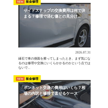
2026.08.03
埼玉でオールペン（全塗装）を検討しているなら、
軽自動車・小型普通車で25万円〜、普通車で30万
円〜...
板金修理
NEW
サイドステップの交換費用は何で決
まる？修理で済む傷との見分け...
2026.07.31
縁石で車の側面を擦ってしまったとき、まず気にな
るのは修理や交換にいくらかかるのかという点では