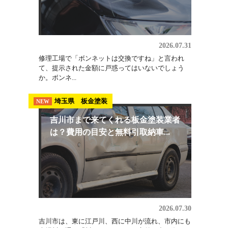
ないで...
板金修理
NEW
ボンネット交換の費用はいくら？相
場の内訳と修理で直せるケース
2026.07.31
修理工場で「ボンネットは交換ですね」と言われ
て、提示された金額に戸惑ってはいないでしょう
か。ボンネ...
埼玉県 板金塗装
NEW
吉川市まで来てくれる板金塗装業者
は？費用の目安と無料引取納車...