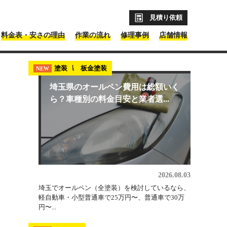
見積り依頼
料金表・安さの理由
作業の流れ
修理事例
店舗情報
めの業者は？
最新コラム記事
埼玉県 板金塗装
塗装
NEW
NEW
埼玉県のオールペン費用は総額いく
ら？車種別の料金目安と業者選...