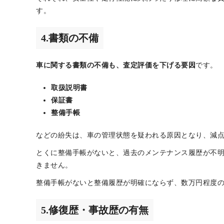
オイル漏れ
ブレーキの摩耗や不良
過度な走行距離
タイヤの溝の減少
電装部品の故障
それぞれ、安全性や走行性能に関わったり修理に高額な
す。
4.書類の不備
車に関する書類の不備も、査定評価を下げる要因
です。
取扱説明書
保証書
整備手帳
などの紛失は、車の管理状態を疑われる原因となり、減