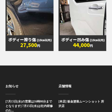
ボディー擦り傷
ボディー凹み傷
(10㎝以内)
(10㎝以内)
27,500
44,000
円
円
お知らせ
店舗情報
[7月15日(水)の営業は16時00分まで
[本店] 板金塗装ムーンショット 所
となります] 7月15日(水)は社内研修
沢店
のた...