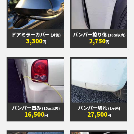
ドアミラーカバー
バンパー擦り傷
(片側)
(10㎝以内)
3,300
2,750
円
円
バンパー凹み
バンパー切れ
(10㎝以内)
(1ヶ所)
16,500
27,500
円
円