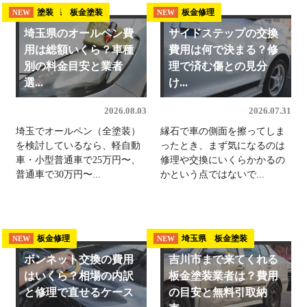
埼玉県 板金塗装
塗装
板金修理
NEW
NEW
NEW
埼玉県のオールペン費
サイドステップの交換
用は総額いくら？車種
費用は何で決まる？修
別の料金目安と業者
理で済む傷との見分
選...
け...
2026.08.03
2026.07.31
埼玉でオールペン（全塗装）
縁石で車の側面を擦ってしま
を検討しているなら、軽自動
ったとき、まず気になるのは
車・小型普通車で25万円〜、
修理や交換にいくらかかるの
普通車で30万円〜...
かという点ではないで...
板金修理
埼玉県 板金塗装
NEW
NEW
ボンネット交換の費用
吉川市まで来てくれる
はいくら？相場の内訳
板金塗装業者は？費用
と修理で直せるケース
の目安と無料引取納