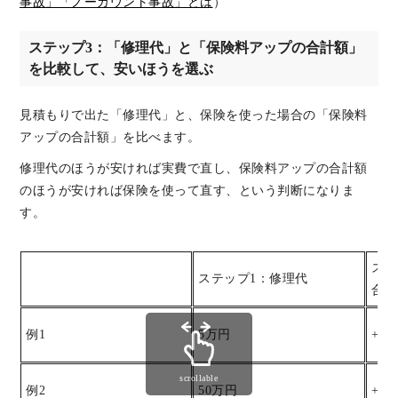
事故」「ノーカウント事故」とは
）
ステップ3：「修理代」と「保険料アップの合計額」
を比較して、安いほうを選ぶ
見積もりで出た「修理代」と、保険を使った場合の「保険料
アップの合計額」を比べます。
修理代のほうが安ければ実費で直し、保険料アップの合計額
のほうが安ければ保険を使って直す、という判断になりま
す。
ステ
ステップ1：修理代
合計
例1
5万円
+1
scrollable
例2
50万円
+1