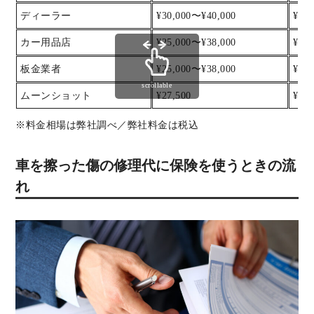
ディーラー
¥30,000〜¥40,000
¥40
カー用品店
¥25,000〜¥38,000
¥38
板金業者
¥25,000〜¥38,000
¥38
scrollable
ムーンショット
¥27,500
¥38,
※料金相場は弊社調べ／弊社料金は税込
車を擦った傷の修理代に保険を使うときの流
れ