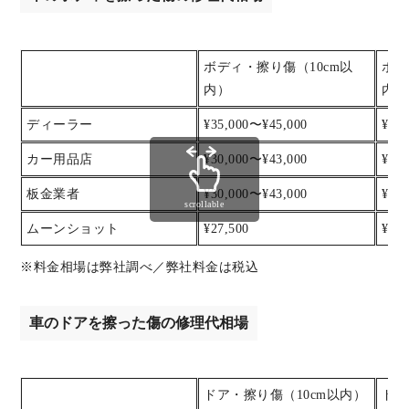
ボディ・擦り傷（10cm以
ボデ
内）
内）
ディーラー
¥35,000〜¥45,000
¥45
カー用品店
¥30,000〜¥43,000
¥43
板金業者
¥30,000〜¥43,000
¥43
scrollable
ムーンショット
¥27,500
¥38,
※料金相場は弊社調べ／弊社料金は税込
車のドアを擦った傷の修理代相場
ドア・擦り傷（10cm以内）
ドア