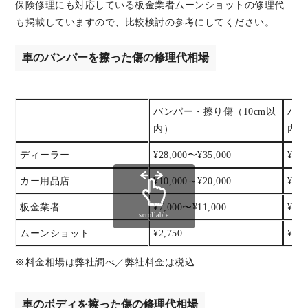
保険修理にも対応している板金業者ムーンショットの修理代
も掲載していますので、比較検討の参考にしてください。
車のバンパーを擦った傷の修理代相場
バンパー・擦り傷（10cm以
バン
内）
内）
ディーラー
¥28,000〜¥35,000
¥35
カー用品店
¥10,000～¥20,000
¥20
板金業者
¥7,000〜¥11,000
¥11
scrollable
ムーンショット
¥2,750
¥5,5
※料金相場は弊社調べ／弊社料金は税込
車のボディを擦った傷の修理代相場