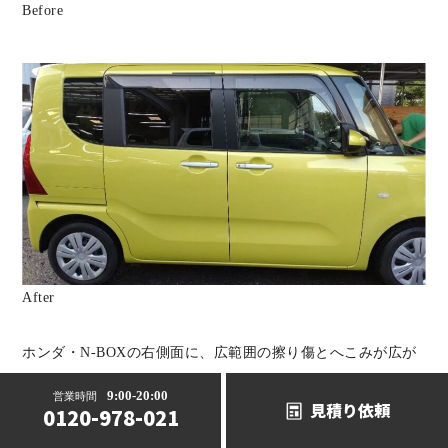
Before
After
ホンダ・N-BOXの右側面に、広範囲の擦り傷とへこみが広が
っていました。
9:00-20:00
営業時間
見積り依頼
0120-978-021
フロントドア／スライドドア：新品交換
サイドシル／クォーターパネル：鈑金塗装