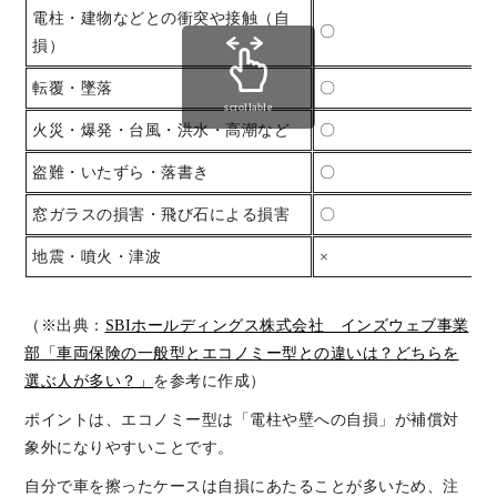
電柱・建物などとの衝突や接触（自
〇
損）
転覆・墜落
〇
scrollable
火災・爆発・台風・洪水・高潮など
〇
盗難・いたずら・落書き
〇
窓ガラスの損害・飛び石による損害
〇
地震・噴火・津波
×
（※出典：
SBIホールディングス株式会社 インズウェブ事業
部「車両保険の一般型とエコノミー型との違いは？どちらを
選ぶ人が多い？」
を参考に作成）
ポイントは、エコノミー型は「電柱や壁への自損」が補償対
象外になりやすいことです。
自分で車を擦ったケースは自損にあたることが多いため、注