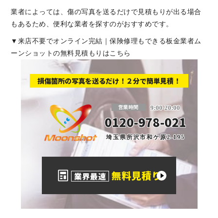
業者によっては、傷の写真を送るだけで見積もりが出る場合
もあるため、便利な業者を探すのがおすすめです。
▼来店不要でオンライン完結｜保険修理もできる板金業者ム
ーンショットの無料見積もりはこちら
損傷箇所の写真を送るだけ！２分で簡単見積！
板金塗装と車の傷修理を格安で 東京・埼玉
9:00-20:00
営業時間
0120-978-021
埼玉県所沢市和ケ原2-195
無料見積り
業界最速