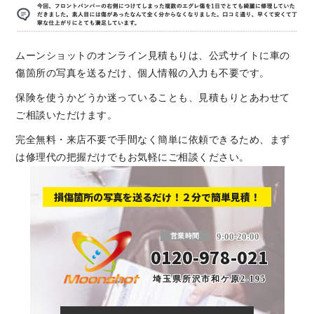
ムーンショットのオンライン見積もりは、公式サイトに車の
傷箇所の写真を送るだけ、個人情報の入力も不要です。
保険を使うかどうか迷っていることも、見積もりとあわせて
ご相談いただけます。
完全無料・来店不要で手間なく簡単に依頼できるため、まず
は修理代の把握だけでもお気軽にご相談ください。
損傷箇所の写真を送るだけ！２分で簡単見積！
板金塗装と車の傷修理を格安で 東京・埼玉
9:00-20:00
営業時間
0120-978-021
埼玉県所沢市和ケ原2-195