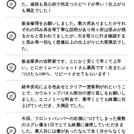
た。値段も良心的で尚且つスピードが早い！仕上がり
も満足でした！
板金修理をお願いしました。数カ所ありましたがそれ
ぞれの凹み具合等丁寧な説明があり何ヶ所は歪みが残
るかもと言われてましたが...引き取りに行き確認する
と歪み等一切なく想像以上の仕上がりに大変満足でし
た。
板金業界の吉野家です。とにかく安くて早くて上手
い。とにかくムーンショットさん最高です！次またぶ
つけたら100%、リピートさせてもらいます！
経年劣化による色あせとクリアー塗装剥がれというこ
とで、カウルトップパネル部分の塗り直しをお願いし
ました。エコノミーな料金で、素早くとても綺麗に仕
上げていただき、大満足でした。
今回、フロントバンパーの右側につけてしまった複数
のエグレ傷を1日でとても綺麗に修理していただきま
した。素人目には傷があったなんて全く分からなくな