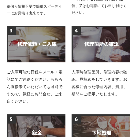
信、又はお電話にてお申し付けく
※個人情報不要で簡単スピーディ
ださい。
ーにお見積り出来ます。
3
4
修理依頼・ご入庫
修理箇所の確認
ご入庫可能な日程をメール・電
入庫時修理箇所、修理内容の確
話にてご連絡ください。もちろ
認、見極めをしていきます。お
ん直接来ていただいても可能で
客様に合った修理内容、費用、
すので、気軽にお問合せ、ご来
期間をご提示いたします。
店ください。
5
6
鈑金
下地処理