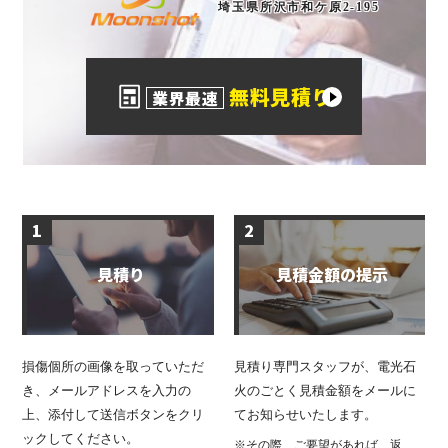
埼玉県所沢市和ケ原2-195
無料見積り
業界最速
1
2
見積り
見積金額の提示
損傷個所の画像を取っていただ
見積り専門スタッフが、電光石
き、メールアドレスを入力の
火のごとく見積金額をメールに
上、添付して送信ボタンをクリ
てお知らせいたします。
ックしてください。
※その際、ご要望があれば、返