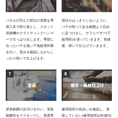
パネルの凹んだ部位の塗膜を専
境目がはっきりしないように、
用工具で削り落とし、スタッド
パテや削ってある範囲より広め
溶接機やスライディングハンマ
に足つけをし、サフェーサー(下
ーで引っぱり出します。季節に
処理剤)を塗っていきます。乾燥
合ったパテを使い下地処理作業
後、研いで仕上げていきます。
を行い、歪みを確認しながらし
っかり研いで仕上げます。
7
8
塗装
磨き・最終仕上げ
塗装範囲の足付けを行い、塗装
修理箇所の色合いを確認し、塗
範囲外をマスキングし、再度専
装していない(修理箇所以外)部分