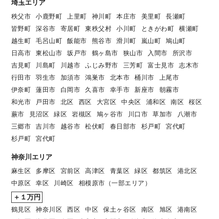
埼玉エリア
秩父市
小鹿野町
上里町
神川町
本庄市
美里町
長瀬町
皆野町
深谷市
寄居町
東秩父村
小川町
ときがわ町
横瀬町
越生町
毛呂山町
飯能市
熊谷市
滑川町
嵐山町
鳩山町
日高市
東松山市
坂戸市
鶴ヶ島市
狭山市
入間市
所沢市
吉見町
川島町
川越市
ふじみ野市
三芳町
富士見市
志木市
行田市
羽生市
加須市
鴻巣市
北本市
桶川市
上尾市
伊奈町
蓮田市
白岡市
久喜市
幸手市
新座市
朝霧市
和光市
戸田市
北区
西区
大宮区
中央区
浦和区
南区
桜区
蕨市
見沼区
緑区
岩槻区
鳩ヶ谷市
川口市
草加市
八潮市
三郷市
吉川市
越谷市
松伏町
春日部市
杉戸町
宮代町
杉戸町
宮代町
神奈川エリア
麻生区
多摩区
宮前区
高津区
青葉区
緑区
都筑区
港北区
中原区
幸区
川崎区
相模原市（一部エリア）
＋１万円
鶴見区
神奈川区
西区
中区
保土ヶ谷区
南区
旭区
港南区