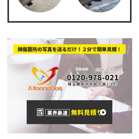
損傷箇所の写真を送るだけ！２分で簡単見積！
板金塗装と車の傷修理を格安で 東京・埼玉
9:00-20:00
営業時間
0120-978-021
埼玉県所沢市和ケ原2-195
無料見積り
業界最速