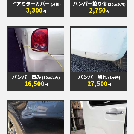
ドアミラーカバー
バンパー擦り傷
(片側)
(10㎝以内)
3,300
2,750
円
円
バンパー凹み
バンパー切れ
(10㎝以内)
(1ヶ所)
16,500
27,500
円
円