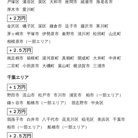
戸塚区
瀬谷区
泉区
大和市
座間市
綾瀬市
海老名市
厚木市
愛川町
＋２万円
金沢区
磯子区
栄区
鎌倉市
逗子市
藤沢市
寒川町
茅ヶ崎市
平塚市
伊勢原市
秦野市
清川村
松田町
山北町
相模原市（一部エリア）
＋２.５万円
南足柄市
箱根町
湯河原町
真鶴町
開成町
大井町
中井町
二宮町
小田原市
大磯町
葉山町
横須賀市
三浦市
千葉エリア
＋１万円
野田市
流山市
松戸市
市川市
浦安市 柏市（一部エリア）
鎌ヶ谷市
船橋市（一部エリア）
習志野市
中央区
＋２万円
我孫子市
白井市
八千代市
花見川区
稲毛区
美浜区
千葉市
柏市（一部エリア）
船橋市（一部エリア）
＋２.５万円