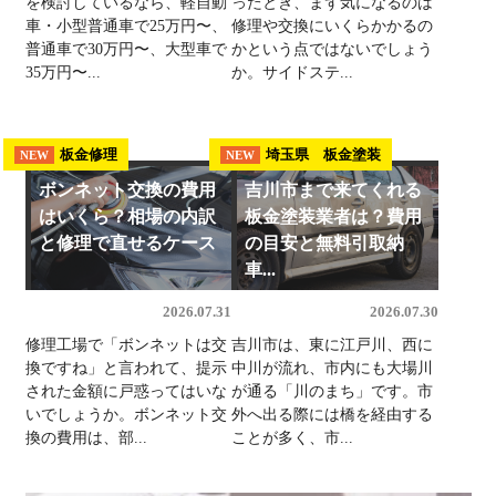
を検討しているなら、軽自動
ったとき、まず気になるのは
車・小型普通車で25万円〜、
修理や交換にいくらかかるの
普通車で30万円〜、大型車で
かという点ではないでしょう
35万円〜...
か。サイドステ...
板金修理
埼玉県 板金塗装
NEW
NEW
ボンネット交換の費用
吉川市まで来てくれる
はいくら？相場の内訳
板金塗装業者は？費用
と修理で直せるケース
の目安と無料引取納
車...
2026.07.31
2026.07.30
修理工場で「ボンネットは交
吉川市は、東に江戸川、西に
換ですね」と言われて、提示
中川が流れ、市内にも大場川
された金額に戸惑ってはいな
が通る「川のまち」です。市
いでしょうか。ボンネット交
外へ出る際には橋を経由する
換の費用は、部...
ことが多く、市...