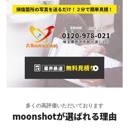
損傷箇所の写真を送るだけ！２分で簡単見積！
板金塗装と車の傷修理を格安で 東京・埼玉
9:00-20:00
営業時間
0120-978-021
埼玉県所沢市和ケ原2-195
無料見積り
業界最速
多くの高評価いただいております
moonshotが選ばれる理由