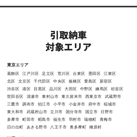
引取納車
対象エリア
東京エリア
葛飾区
江戸川区
足立区
荒川区
台東区
墨田区
江東区
北区
文京区
千代田区
中央区
板橋区
豊島区
新宿区
渋谷区
港区
目黒区
品川区
大田区
中野区
練馬区
杉並区
世田谷区
清瀬市
東村山市
東久留米市
西東京市
武蔵野市
三鷹市
調布市
狛江市
小平市
小金井市
府中市
稲城市
東大和市
武蔵村山市
立川市
国分寺市
国立市
日野市
多摩市
町田市
昭島市
福生市
羽村市
瑞穂町
青梅市
日の出町
あきる野市
八王子市
奥多摩町
檜原村