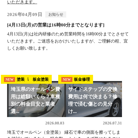
いただきます。
2026年04月09日
お知らせ
[4月13日(月)の営業は16時00分までとなります]
4月13日(月)は社内研修のため営業時間を16時00分までとさせて
いただきます。ご迷惑をおかけいたしますが、ご理解の程、宜
しくお願い致します。
埼玉県 板金塗装
塗装
板金修理
NEW
NEW
NEW
埼玉県のオールペン費
サイドステップの交換
用は総額いくら？車種
費用は何で決まる？修
別の料金目安と業者
理で済む傷との見分
選...
け...
2026.08.03
2026.07.31
埼玉でオールペン（全塗装）
縁石で車の側面を擦ってしま