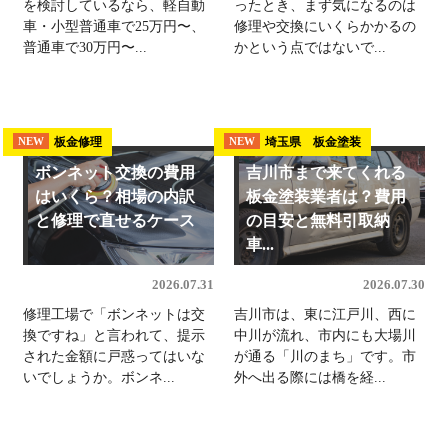
を検討しているなら、軽自動
ったとき、まず気になるのは
車・小型普通車で25万円〜、
修理や交換にいくらかかるの
普通車で30万円〜...
かという点ではないで...
板金修理
埼玉県 板金塗装
NEW
NEW
ボンネット交換の費用
吉川市まで来てくれる
はいくら？相場の内訳
板金塗装業者は？費用
と修理で直せるケース
の目安と無料引取納
車...
2026.07.31
2026.07.30
修理工場で「ボンネットは交
吉川市は、東に江戸川、西に
換ですね」と言われて、提示
中川が流れ、市内にも大場川
された金額に戸惑ってはいな
が通る「川のまち」です。市
いでしょうか。ボンネ...
外へ出る際には橋を経...