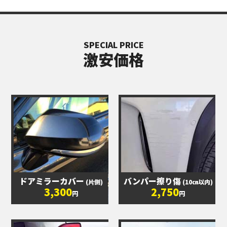
SPECIAL PRICE
激安価格
ドアミラーカバー
バンパー擦り傷
(片側)
(10㎝以内)
3,300
2,750
円
円