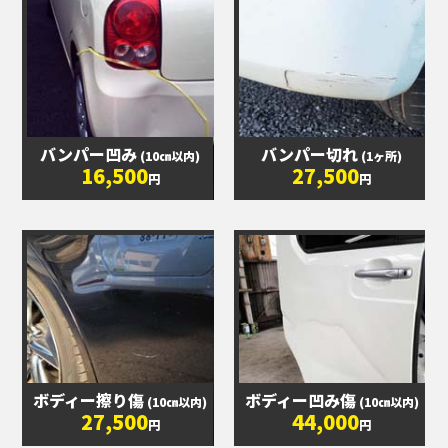
バンパー凹み
バンパー切れ
(10㎝以内)
(1ヶ所)
16,500
27,500
円
円
ボディー擦り傷
ボディー凹み傷
(10㎝以内)
(10㎝以内)
27,500
44,000
円
円