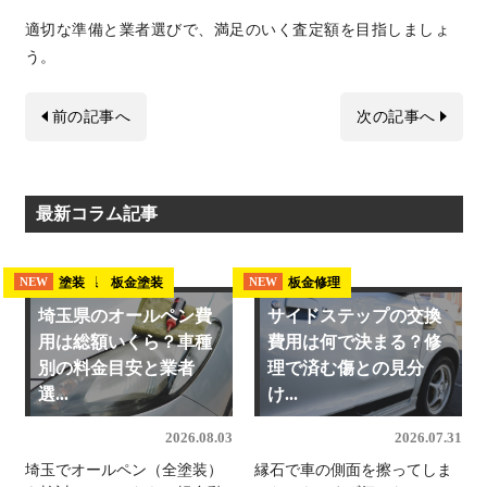
適切な準備と業者選びで、満足のいく査定額を目指しましょ
う。
前の記事へ
次の記事へ
最新コラム記事
埼玉県 板金塗装
塗装
板金修理
NEW
NEW
NEW
埼玉県のオールペン費
サイドステップの交換
用は総額いくら？車種
費用は何で決まる？修
別の料金目安と業者
理で済む傷との見分
選...
け...
2026.08.03
2026.07.31
埼玉でオールペン（全塗装）
縁石で車の側面を擦ってしま