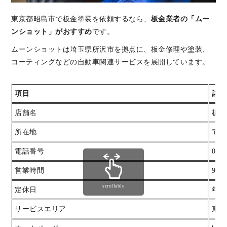
東京都昭島市で板金塗装を依頼するなら、
板金業者の「ムー
ンショット」がおすすめ
です。
ムーンショットは埼玉県所沢市を拠点に、板金修理や塗装、
コーティングなどの自動車関連サービスを展開しています。
項目
詳細
店舗名
板金
所在地
〒3
電話番号
0120
営業時間
9:0
scrollable
定休日
年中
サービスエリア
東京