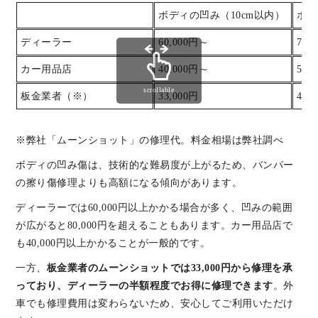
ボディの凹み（10cm以内）
ボデ
ディーラー
60,000円～
70,
カー用品店
40,000円～
50,
scrollable
板金業者（※）
33,000円
44,
※弊社「ムーンショット」の修理代。料金相場は弊社調べ
ボディの凹み傷は、技術的な難易度が上がるため、バンパー
の擦り傷修理よりも高額になる傾向があります。
ディーラーでは60,000円以上かかる場合が多く、凹みの範囲
が広がると80,000円を超えることもあります。カー用品店で
も40,000円以上かかることが一般的です。
一方、
板金業者のムーンショットでは33,000円から修理を承
っており、ディーラーの半額程度でお得に修理できます
。外
車でも修理費用は変わらないため、安心してご利用いただけ