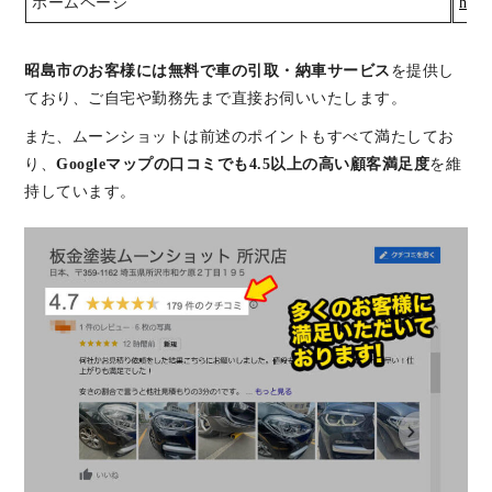
ホームページ
http
昭島市のお客様には無料で車の引取・納車サービス
を提供し
ており、ご自宅や勤務先まで直接お伺いいたします。
また、ムーンショットは前述のポイントもすべて満たしてお
り、
Googleマップの口コミでも4.5以上の高い顧客満足度
を維
持しています。