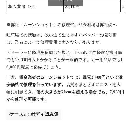
scrollable
板金業者（※）
2,480円
5,5
※弊社「ムーンショット」の修理代。料金相場は弊社調べ
駐車場での接触や、狭い道で生じやすいバンパーの擦り傷
は、業者によって修理費用に大きな差があります。
ディーラーに修理を依頼した場合、10cm以内の軽微な擦り傷
でも15,000円以上かかることが一般的です。カー用品店でも1
0,000円程度は必要でしょう。
一方、
板金業者のムーンショットでは、最安2,480円という激
安価格で修理を行っています。
品質を落とさずにコストを大
幅に削減でき、
傷の大きさが20cmを超える場合でも、7,980円
から修理が可能
です。
ケース2：ボディ凹み傷