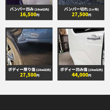
バンパー凹み
バンパー切れ
(10㎝以内)
(1ヶ所)
16,500
27,500
円
円
ボディー擦り傷
ボディー凹み傷
(10㎝以内)
(10㎝以内)
27,500
44,000
円
円