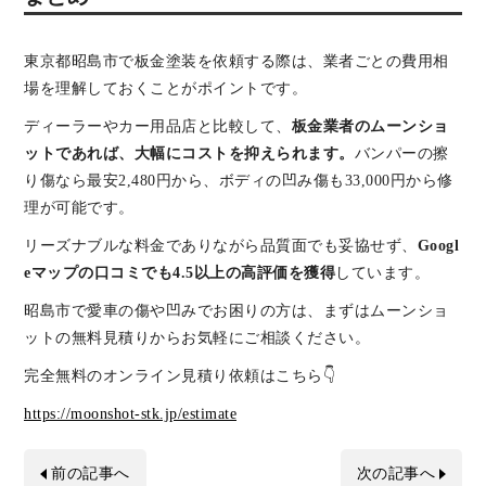
東京都昭島市で板金塗装を依頼する際は、業者ごとの費用相
場を理解しておくことがポイントです。
ディーラーやカー用品店と比較して、
板金業者のムーンショ
ットであれば、大幅にコストを抑えられます。
バンパーの擦
り傷なら最安2,480円から、ボディの凹み傷も33,000円から修
理が可能です。
リーズナブルな料金でありながら品質面でも妥協せず、
Googl
eマップの口コミでも4.5以上の高評価を獲得
しています。
昭島市で愛車の傷や凹みでお困りの方は、まずはムーンショ
ットの無料見積りからお気軽にご相談ください。
完全無料のオンライン見積り依頼はこちら👇
https://moonshot-stk.jp/estimate
前の記事へ
次の記事へ