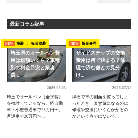
最新コラム記事
埼玉県 板金塗装
塗装
板金修理
NEW
NEW
NEW
埼玉県のオールペン費
サイドステップの交換
用は総額いくら？車種
費用は何で決まる？修
別の料金目安と業者
理で済む傷との見分
選...
け...
2026.08.03
2026.07.31
埼玉でオールペン（全塗装）
縁石で車の側面を擦ってしま
を検討しているなら、軽自動
ったとき、まず気になるのは
車・小型普通車で25万円〜、
修理や交換にいくらかかるの
普通車で30万円〜...
かという点ではないで...