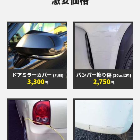
ドアミラーカバー
バンパー擦り傷
(片側)
(10㎝以内)
3,300
2,750
円
円