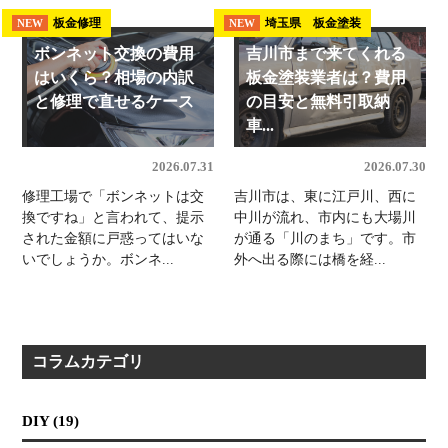
板金修理
埼玉県 板金塗装
NEW
NEW
ボンネット交換の費用
吉川市まで来てくれる
はいくら？相場の内訳
板金塗装業者は？費用
と修理で直せるケース
の目安と無料引取納
車...
2026.07.31
2026.07.30
修理工場で「ボンネットは交
吉川市は、東に江戸川、西に
換ですね」と言われて、提示
中川が流れ、市内にも大場川
された金額に戸惑ってはいな
が通る「川のまち」です。市
いでしょうか。ボンネ...
外へ出る際には橋を経...
コラムカテゴリ
DIY (19)